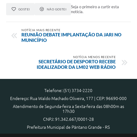
Seja o primeiro a curtir esta
GOSTEI
NÃO GOSTEI
notícia.
NOTÍCIA MAIS RECENTE
REUNIÃO DEBATE IMPLANTAÇÃO DA JARI NO
MUNICÍPIO
NOTÍCIA MENOS RECENTE
SECRETÁRIO DE DESPORTO RECEBE
IDEALIZADOR DA LM02 WEB RÁDIO
Telefone: (51) 3734-2220
Endereço: Rua Waldo Machado Oliveira, 177 | CEP: 96690-000
Atendimento de Segunda-feira a Sexta-feira das 08h00m as
17h30
CNPJ: 91.342.667/0001-28
Prefeitura Municipal de Pântano Grande - RS