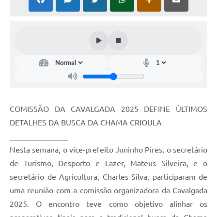
Arquivos para Download
Notícias
Turismo
Contas Públicas
Legislação
Editais
COMISSÃO DA CAVALGADA 2025 DEFINE ÚLTIMOS
DETALHES DA BUSCA DA CHAMA CRIOULA
Links
_______________
Telefones Úteis
Nesta semana, o vice-prefeito Juninho Pires, o secretário
Agenda
de Turismo, Desporto e Lazer, Mateus Silveira, e o
secretário de Agricultura, Charles Silva, participaram de
SIC
uma reunião com a comissão organizadora da Cavalgada
Diário Oficial
2025. O encontro teve como objetivo alinhar os