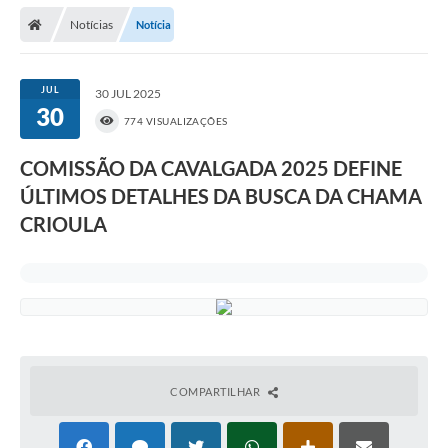
Notícias
Notícia
Prefeitura
Publicações / Transparência
JUL
30 JUL 2025
30
Secretarias
774 VISUALIZAÇÕES
Ouvidoria
COMISSÃO DA CAVALGADA 2025 DEFINE
ÚLTIMOS DETALHES DA BUSCA DA CHAMA
Expocal, Festa do Cavalo e o Relincho da Canção Nativa
CRIOULA
Contato
Gestões Anteriores
Licenças Ambientais
Galeria de Fotos
Contratos
COMPARTILHAR
Audiências Públicas