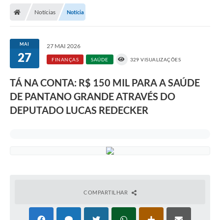
Notícias
Notícia
Prefeitura
Publicações / Transparência
MAI
27 MAI 2026
27
Secretarias
FINANÇAS
SAÚDE
329 VISUALIZAÇÕES
Ouvidoria
TÁ NA CONTA: R$ 150 MIL PARA A SAÚDE
DE PANTANO GRANDE ATRAVÉS DO
Expocal, Festa do Cavalo e o Relincho da Canção Nativa
DEPUTADO LUCAS REDECKER
Contato
Gestões Anteriores
Licenças Ambientais
Galeria de Fotos
Contratos
COMPARTILHAR
Audiências Públicas