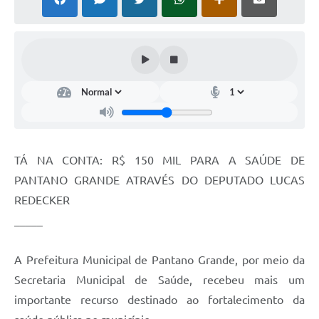
Arquivos para Download
Notícias
Turismo
Contas Públicas
Legislação
Editais
TÁ NA CONTA: R$ 150 MIL PARA A SAÚDE DE
PANTANO GRANDE ATRAVÉS DO DEPUTADO LUCAS
Links
REDECKER
Telefones Úteis
_____
Agenda
A Prefeitura Municipal de Pantano Grande, por meio da
SIC
Secretaria Municipal de Saúde, recebeu mais um
Diário Oficial
importante recurso destinado ao fortalecimento da