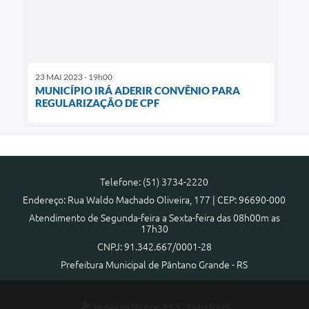
23 MAI 2023 - 19h00
MUNICÍPIO IRÁ ADERIR CONVÊNIO PARA
REGULARIZAÇÃO DE CPF
Telefone: (51) 3734-2220
Endereço: Rua Waldo Machado Oliveira, 177 | CEP: 96690-000
Atendimento de Segunda-feira a Sexta-feira das 08h00m as
17h30
CNPJ: 91.342.667/0001-28
Prefeitura Municipal de Pântano Grande - RS
Versão do Sistema:
3.5.3 - 19/06/2026