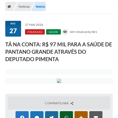
Notícias
Notícia
Prefeitura
Publicações / Transparência
MAI
27 MAI 2026
27
Secretarias
FINANÇAS
SAÚDE
309 VISUALIZAÇÕES
Ouvidoria
TÁ NA CONTA: R$ 97 MIL PARA A SAÚDE DE
PANTANO GRANDE ATRAVÉS DO
Expocal, Festa do Cavalo e o Relincho da Canção Nativa
DEPUTADO PIMENTA
Contato
Gestões Anteriores
Licenças Ambientais
Galeria de Fotos
Contratos
COMPARTILHAR
Audiências Públicas