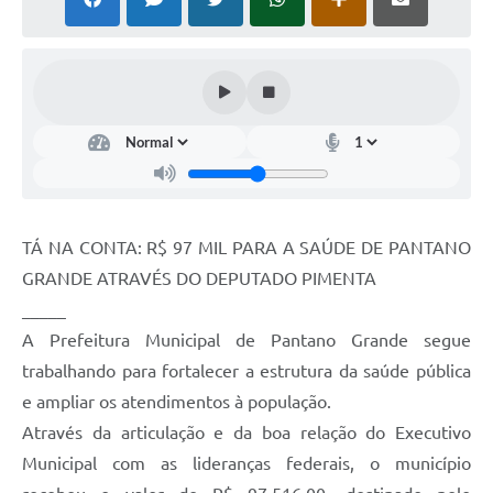
Arquivos para Download
Notícias
Turismo
Contas Públicas
Legislação
Editais
TÁ NA CONTA: R$ 97 MIL PARA A SAÚDE DE PANTANO
GRANDE ATRAVÉS DO DEPUTADO PIMENTA
Links
_____
Telefones Úteis
A Prefeitura Municipal de Pantano Grande segue
Agenda
trabalhando para fortalecer a estrutura da saúde pública
e ampliar os atendimentos à população.
SIC
Através da articulação e da boa relação do Executivo
Diário Oficial
Municipal com as lideranças federais, o município