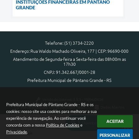
INSTITUIÇÕES FINANCEIRAS EM PANTANO
GRANDE
Telefone: (51) 3734-2220
Endereço: Rua Waldo Machado Oliveira, 177 | CEP: 96690-000
Atendimento de Segunda-feira a Sexta-feira das 08h00m as
17h30
CNPJ: 91.342.667/0001-28
Prefeitura Municipal de Pântano Grande - RS
Versão do Sistema:
3.5.3 - 19/06/2026
Prefeitura Municipal de Pântano Grande - RS e os
Portal atualizado em:
07/08/2026 18:57
Dados Abertos
cookies: nosso site usa cookies para melhorar a sua
experiência de navegação. Ao continuar você
ACEITAR
Ouvidoria Municipal
concorda com a nossa
Política de Cookies
e
Copyright Instar - 2006-2026. Todos os direitos reservados -
Privacidade
.
Instar Tecnologia
PERSONALIZAR