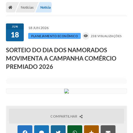
Notícias
Notícia
Prefeitura
Publicações / Transparência
JUN
18 JUN 2026
18
Secretarias
PLANEJAMENTO ECONÔMICO
238 VISUALIZAÇÕES
Ouvidoria
SORTEIO DO DIA DOS NAMORADOS
MOVIMENTA A CAMPANHA COMÉRCIO
Expocal, Festa do Cavalo e o Relincho da Canção Nativa
PREMIADO 2026
Contato
Gestões Anteriores
Licenças Ambientais
Galeria de Fotos
Contratos
COMPARTILHAR
Audiências Públicas