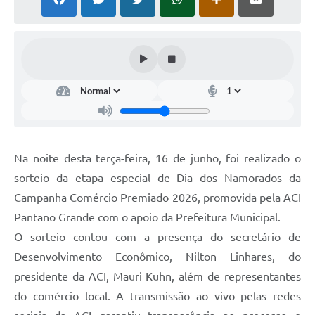
Arquivos para Download
Notícias
Turismo
Contas Públicas
Legislação
Editais
Na noite desta terça-feira, 16 de junho, foi realizado o
sorteio da etapa especial de Dia dos Namorados da
Links
Campanha Comércio Premiado 2026, promovida pela ACI
Telefones Úteis
Pantano Grande com o apoio da Prefeitura Municipal.
Agenda
O sorteio contou com a presença do secretário de
Desenvolvimento Econômico, Nilton Linhares, do
SIC
presidente da ACI, Mauri Kuhn, além de representantes
Diário Oficial
do comércio local. A transmissão ao vivo pelas redes