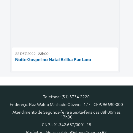
22 DEZ 2022 - 23h00
Noite Gospel no Natal Brilha Pantano
Telefone: (51) 3734-2220
Endereço: Rua Waldo Machado Oliveira, 177 | CEP: 96690-000
Atendimento de Segunda-feira a Sexta-feira das 08h00m as
17h30
CNPJ: 91.342.667/0001-28
Prefeitura Municipal de Pântano Grande - RS