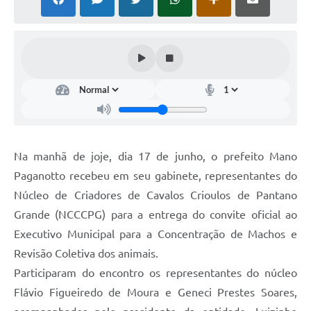
Arquivos para Download
Notícias
Turismo
Contas Públicas
Legislação
Editais
Na manhã de joje, dia 17 de junho, o prefeito Mano
Paganotto recebeu em seu gabinete, representantes do
Links
Núcleo de Criadores de Cavalos Crioulos de Pantano
Telefones Úteis
Grande (NCCCPG) para a entrega do convite oficial ao
Agenda
Executivo Municipal para a Concentração de Machos e
Revisão Coletiva dos animais.
SIC
Participaram do encontro os representantes do núcleo
Diário Oficial
Flávio Figueiredo de Moura e Geneci Prestes Soares,