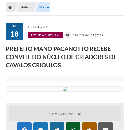
Notícias
Notícia
Prefeitura
Publicações / Transparência
JUN
18 JUN 2026
18
Secretarias
AGENDA CULTURAL
170 VISUALIZAÇÕES
Ouvidoria
PREFEITO MANO PAGANOTTO RECEBE
CONVITE DO NÚCLEO DE CRIADORES DE
Expocal, Festa do Cavalo e o Relincho da Canção Nativa
CAVALOS CRIOULOS
Contato
Gestões Anteriores
Licenças Ambientais
Galeria de Fotos
Contratos
COMPARTILHAR
Audiências Públicas