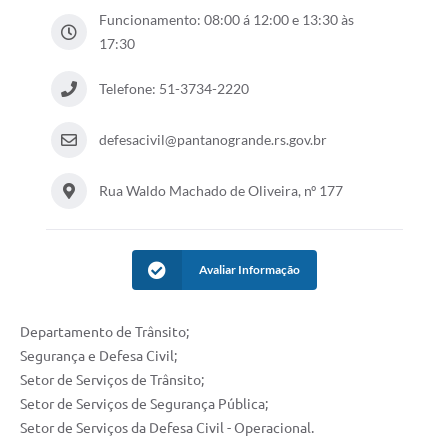
Funcionamento: 08:00 á 12:00 e 13:30 às
Arquivos para Download
17:30
Notícias
Telefone: 51-3734-2220
Turismo
defesacivil@pantanogrande.rs.gov.br
Contas Públicas
Legislação
Rua Waldo Machado de Oliveira, nº 177
Editais
Links
Avaliar Informação
Telefones Úteis
Departamento de Trânsito;
Agenda
Segurança e Defesa Civil;
SIC
Setor de Serviços de Trânsito;
Setor de Serviços de Segurança Pública;
Diário Oficial
Setor de Serviços da Defesa Civil - Operacional.