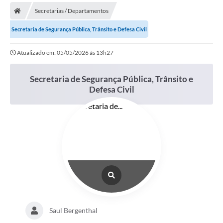
Secretarias / Departamentos
Prefeitura
Secretaria de Segurança Pública, Trânsito e Defesa Civil
Publicações / Transparência
Atualizado em: 05/05/2026 às 13h27
Secretarias
Secretaria de Segurança Pública, Trânsito e
Ouvidoria
Defesa Civil
Expocal, Festa do Cavalo e o Relincho da Canção Nativa
Contato
Gestões Anteriores
Licenças Ambientais
Galeria de Fotos
Contratos
Saul Bergenthal
Audiências Públicas