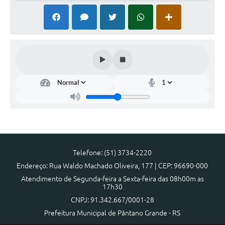
Telefone: (51) 3734-2220
Endereço: Rua Waldo Machado Oliveira, 177 | CEP: 96690-000
Atendimento de Segunda-feira a Sexta-feira das 08h00m as
17h30
CNPJ: 91.342.667/0001-28
Prefeitura Municipal de Pântano Grande - RS