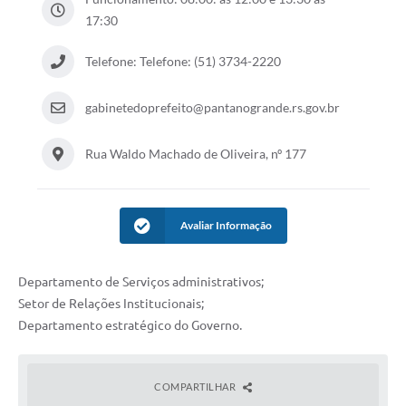
17:30
Arquivos para Download
Notícias
Telefone: Telefone: (51) 3734-2220
Turismo
gabinetedoprefeito@pantanogrande.rs.gov.br
Contas Públicas
Rua Waldo Machado de Oliveira, nº 177
Legislação
Editais
Avaliar Informação
Links
Telefones Úteis
Departamento de Serviços administrativos;
Setor de Relações Institucionais;
Agenda
Departamento estratégico do Governo.
SIC
Diário Oficial
COMPARTILHAR