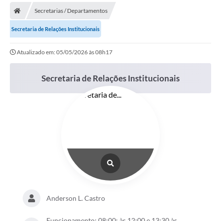
Secretarias / Departamentos
Prefeitura
Secretaria de Relações Institucionais
Publicações / Transparência
Atualizado em: 05/05/2026 às 08h17
Secretarias
Secretaria de Relações Institucionais
Ouvidoria
Expocal, Festa do Cavalo e o Relincho da Canção Nativa
Contato
Gestões Anteriores
Licenças Ambientais
Galeria de Fotos
Contratos
Anderson L. Castro
Audiências Públicas
Funcionamento: 08:00: às 12:00 e 13:30 às