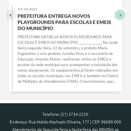
03/10/2025
PREFEITURA ENTREGA NOVOS
PLAYGROUNDS PARA ESCOLAS E EMEIS
DO MUNICÍPIO
PREFEITURA ENTREGA NOVOS PLAYGROUNDS PARA
ESCOLAS E EMEIS DO MUNICÍPIO ________________ Na tarde
desta segunda-feira, 22 de setembro, o prefeito Mano
Paganotto, o vice-prefeito Juninho Pires e o secretário de
Educação, Ananias Matos, realizaram visitas às EMEIs e
escolas da rede municipal para acompanhar a instalação dos
novos playgrounds. Os equipamentos já foram colocados em
todas as escolas municipais, nas EMEIs e também no Centro
de Múltiplos de Atendimento (CMA). O investimento, que...
Telefone: (51) 3734-2220
Endereço: Rua Waldo Machado Oliveira, 177 | CEP: 96690-000
Atendimento de Segunda-feira a Sexta-feira das 08h00m as