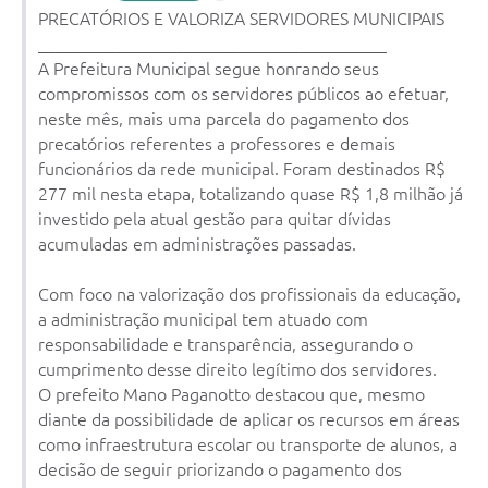
PRECATÓRIOS E VALORIZA SERVIDORES MUNICIPAIS
Arquivos para Download
________________________________________
A Prefeitura Municipal segue honrando seus
Notícias
compromissos com os servidores públicos ao efetuar,
Turismo
neste mês, mais uma parcela do pagamento dos
precatórios referentes a professores e demais
Contas Públicas
funcionários da rede municipal. Foram destinados R$
277 mil nesta etapa, totalizando quase R$ 1,8 milhão já
Legislação
investido pela atual gestão para quitar dívidas
Editais
acumuladas em administrações passadas.
Links
Com foco na valorização dos profissionais da educação,
a administração municipal tem atuado com
Telefones Úteis
responsabilidade e transparência, assegurando o
Agenda
cumprimento desse direito legítimo dos servidores.
O prefeito Mano Paganotto destacou que, mesmo
SIC
diante da possibilidade de aplicar os recursos em áreas
como infraestrutura escolar ou transporte de alunos, a
Diário Oficial
decisão de seguir priorizando o pagamento dos