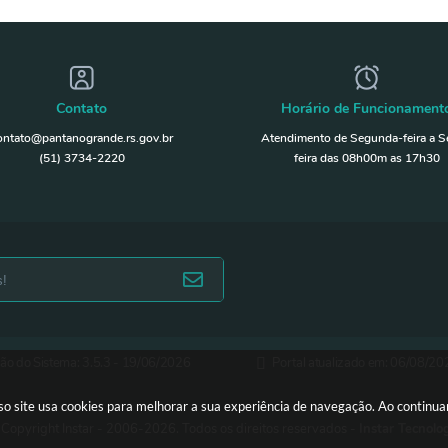
Contato
Horário de Funcionament
ontato@pantanogrande.rs.gov.br
Atendimento de Segunda-feira a S
(51) 3734-2220
feira das 08h00m as 17h30
ão do Sistema:
3.5.3 - 19/06/2026
Portal atualizado em:
06/08/20
sso site usa cookies para melhorar a sua experiência de navegação. Ao continu
Copyright Instar - 2006-2026. Todos os direitos reservados -
Instar Tecnolo