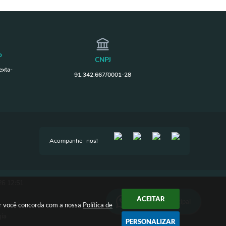
o
CNPJ
exta-
91.342.667/0001-28
Acompanhe- nos!
26 12:51
ACEITAR
Ouvidoria Municipal
ar você concorda com a nossa
Política de
gia
PERSONALIZAR