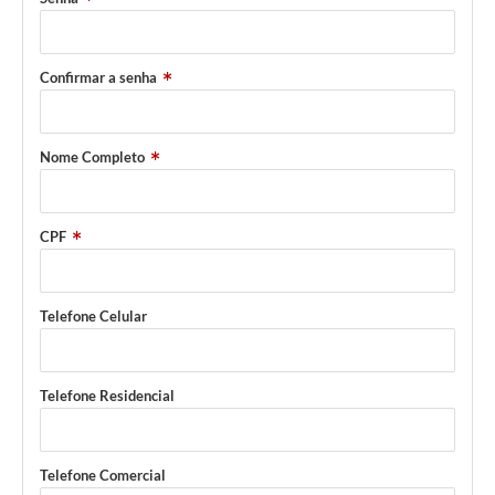
Arquivos para Download
Notícias
Confirmar a senha
Turismo
Contas Públicas
Nome Completo
Legislação
CPF
Editais
Links
Telefone Celular
Telefones Úteis
Agenda
Telefone Residencial
SIC
Diário Oficial
Telefone Comercial