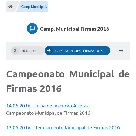
Camp. Municipal...
Prefeitura
Publicações / Transparência
Camp. Municipal Firmas 2016
Secretarias
Ouvidoria
PRINCIPAL
CAMP. MUNICIPAL FIRMAS 2016
Expocal, Festa do Cavalo e o Relincho da Canção Nativa
Campeonato Municipal de
Contato
Gestões Anteriores
Firmas 2016
Licenças Ambientais
14.06.2016 - Ficha de Inscrição Atletas
Galeria de Fotos
Campeonato Municipal de Firmas 2016
Contratos
13.06.2016 - Regulamento Municipal de Firmas 2016
Audiências Públicas