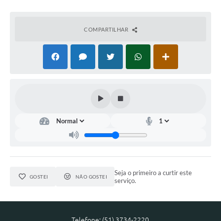
Arquivos para Download
COMPARTILHAR
Notícias
Turismo
Contas Públicas
Legislação
Editais
Links
Telefones Úteis
Agenda
Seja o primeiro a curtir este
GOSTEI
NÃO GOSTEI
serviço.
SIC
Diário Oficial
Telefone: (51) 3734-2220