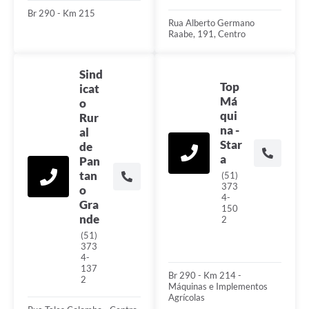
Br 290 - Km 215
Rua Alberto Germano
Raabe, 191, Centro
Sind
Top
icat
Má
o
qui
Rur
na -
al
Star
de
a
Pan
tan
(51)
373
o
4-
Gra
150
nde
2
(51)
373
4-
137
Br 290 - Km 214 -
2
Máquinas e Implementos
Agrícolas