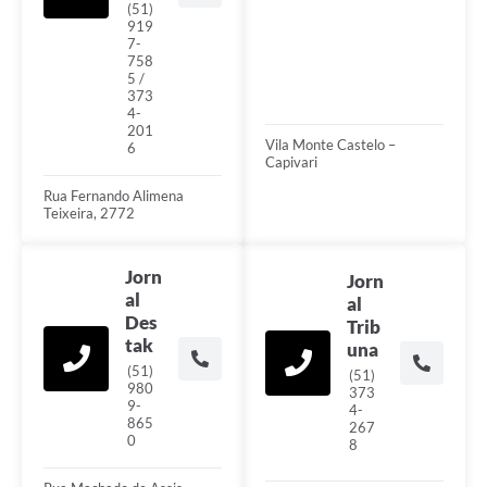
(51)
919
7-
758
5 /
373
4-
201
Vila Monte Castelo –
6
Capivari
Rua Fernando Alimena
Teixeira, 2772
Jorn
Jorn
al
al
Des
Trib
tak
una
(51)
(51)
980
373
9-
4-
865
267
0
8