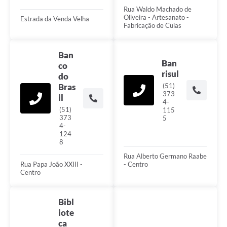
Rua Waldo Machado de
Arquivos para Download
Oliveira - Artesanato -
Estrada da Venda Velha
Fabricação de Cuias
Notícias
Turismo
Ban
Ban
co
Contas Públicas
risul
do
(51)
Bras
Legislação
373
il
4-
(51)
115
Editais
373
5
4-
Links
124
8
Telefones Úteis
Rua Alberto Germano Raabe
Rua Papa João XXIII -
- Centro
Agenda
Centro
SIC
Bibl
Diário Oficial
iote
ca