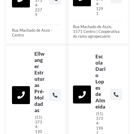
373
4-
4-
129
227
1
9
Rua Machado de Assis,
Rua Machado de Assis -
1571 Centro | Cooperativa
Centro
do ramo agropecuário
Ellw
Esc
ang
ola
er
Dari
Estr
o
utur
Lop
as
es
Pré-
de
Mol
Alm
dad
eida
as
(51)
(51)
373
373
4-
4-
196
130
2