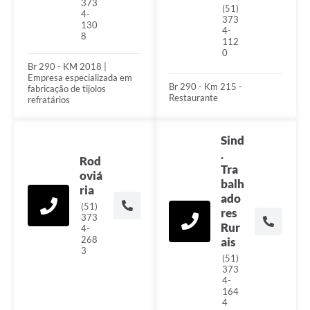
373
(51)
4-
373
130
4-
8
112
0
Br 290 - KM 2018 |
Empresa especializada em
Br 290 - Km 215 -
fabricação de tijolos
Restaurante
refratários
Sind
.
Rod
Tra
oviá
balh
ria
ado
(51)
res
373
Rur
4-
268
ais
3
(51)
373
4-
164
4