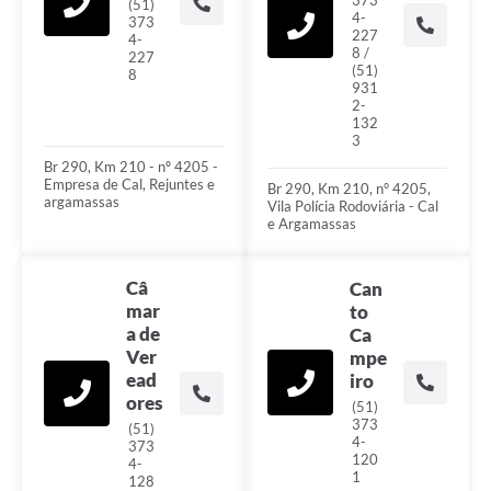
373
(51)
4-
373
227
4-
8 /
227
(51)
8
931
2-
132
3
Br 290, Km 210 - nº 4205 -
Empresa de Cal, Rejuntes e
Br 290, Km 210, n° 4205,
argamassas
Vila Polícia Rodoviária - Cal
e Argamassas
Câ
Can
mar
to
a de
Ca
Ver
mpe
ead
iro
ores
(51)
373
(51)
4-
373
120
4-
1
128