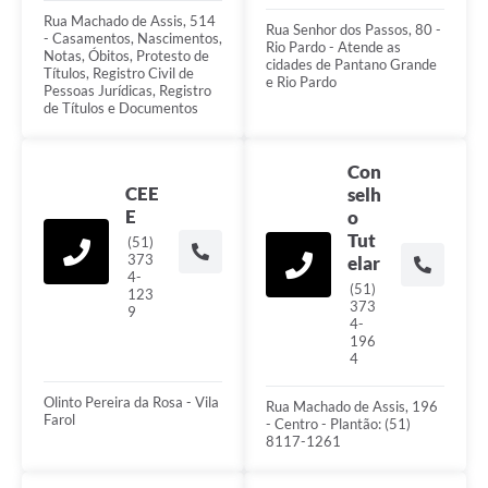
Rua Machado de Assis, 514
Rua Senhor dos Passos, 80 -
- Casamentos, Nascimentos,
Rio Pardo - Atende as
Notas, Óbitos, Protesto de
cidades de Pantano Grande
Títulos, Registro Civil de
e Rio Pardo
Pessoas Jurídicas, Registro
de Títulos e Documentos
Con
CEE
selh
E
o
Tut
(51)
373
elar
4-
(51)
123
373
9
4-
196
4
Olinto Pereira da Rosa - Vila
Rua Machado de Assis, 196
Farol
- Centro - Plantão: (51)
8117-1261