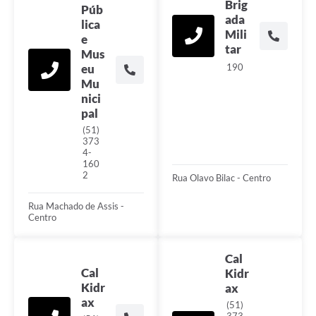
Brig
Púb
ada
lica
Mili
e
tar
Mus
eu
190
Mu
nici
pal
(51)
373
4-
160
2
Rua Olavo Bilac - Centro
Rua Machado de Assis -
Centro
Cal
Cal
Kidr
Kidr
ax
ax
(51)