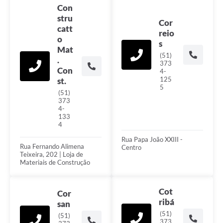
Con
stru
Cor
catt
reio
o
s
Mat
(51)
.
373
Con
4-
125
st.
5
(51)
373
4-
133
4
Rua Papa João XXIII -
Rua Fernando Alimena
Centro
Teixeira, 202 | Loja de
Materiais de Construção
Cot
Cor
ribá
san
(51)
(51)
373