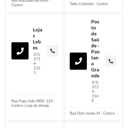
Rua Machado de Assis -
Tales Colombo - Centro
Centro
Pos
to
Loja
de
s
Saú
Leb
de -
es
Pan
(51)
tan
373
o
4-
133
Gra
3
nde
(51)
373
4-
154
0
Rua Papa João XXIII, 224 -
Centro | Loja de Varejo
Rua Dom Joaão VI - Centro