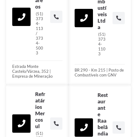
áre
mb
os
ustí
veis
(51)
373
Ltd
4-
a
113
/
(51)
373
373
4-
4-
500
110
3
3
Estrada Monte
BR 290 - Km 215 | Posto de
Castelo/Várzea, 352 |
Combustíveis com GNV
Empresa de Mineração
Refr
Rest
atár
aur
ios
ant
Mer
e
cos
Raa
ul
belâ
ndia
(51)