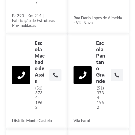
7
Br 290 - Km 214 |
Rua Dario Lopes de Almeida
Fabricação de Estruturas
- Vila Nova
Pré-moldadas
Esc
Esc
ola
ola
Mac
Pan
had
tan
o de
o
Assi
Gra
s
nde
(51)
(51)
373
373
4-
4-
196
196
2
2
Distrito Monte Castelo
Vila Farol