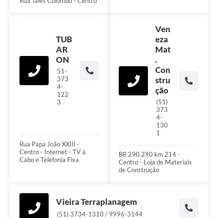
Rua Tales Colombo - Centro
Ven
TUB
eza
AR
Mat
ON
.
Con
51-
373
stru
4-
ção
122
(51)
3
373
4-
130
1
Rua Papa João XXIII -
Centro - Internet - TV à
BR 290 290 km 214 -
Cabo e Telefonia Fixa
Centro - Loja de Materiais
de Construção
Vieira Terraplanagem
(51) 3734-1310 / 9996-3144