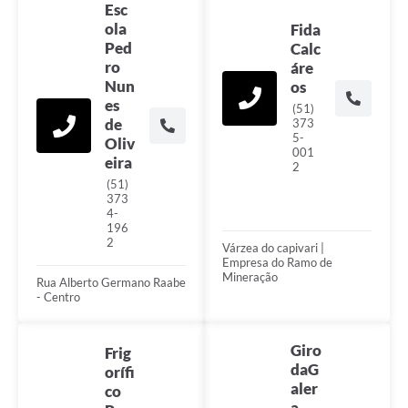
Esc
ola
Fida
Ped
Calc
ro
áre
Nun
os
es
(51)
de
373
5-
Oliv
001
eira
2
(51)
373
4-
196
2
Várzea do capivari |
Empresa do Ramo de
Mineração
Rua Alberto Germano Raabe
- Centro
Giro
Frig
daG
orífi
aler
co
a