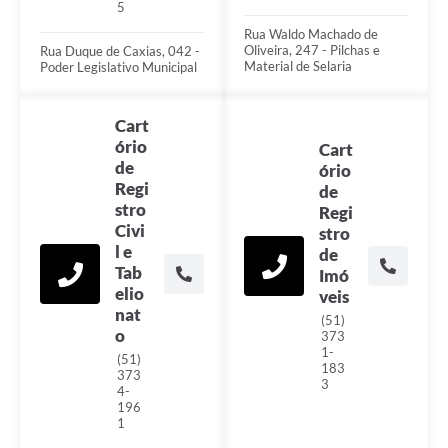
5
Rua Waldo Machado de
Oliveira, 247 - Pilchas e
Rua Duque de Caxias, 042 -
Material de Selaria
Poder Legislativo Municipal
Cart
ório
Cart
de
ório
Regi
de
stro
Regi
Civi
stro
l e
de
Tab
Imó
elio
veis
nat
(51)
o
373
1-
(51)
183
373
3
4-
196
1