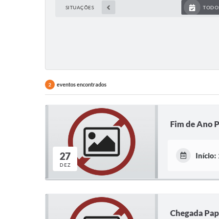
SITUAÇÕES
TODO
eventos encontrados
2
Fim de Ano 
27
Início:
DEZ
Chegada Pap