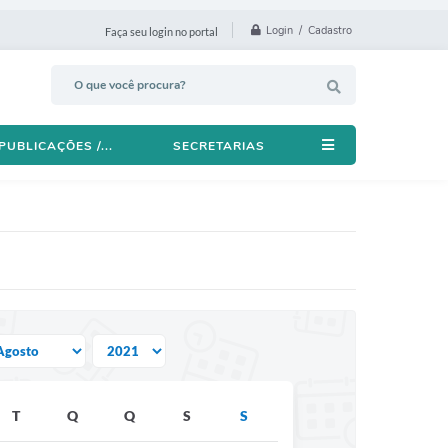
Login / Cadastro
Faça seu login no portal
PUBLICAÇÕES /...
SECRETARIAS
T
Q
Q
S
S