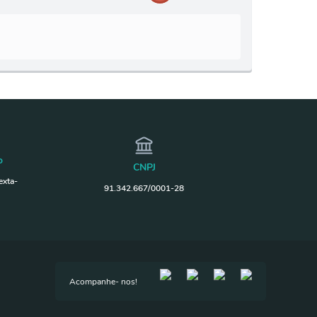
o
CNPJ
exta-
91.342.667/0001-28
Acompanhe- nos!