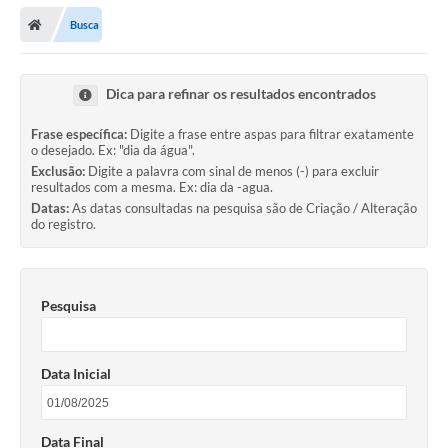
Busca
Prefeitura
Publicações / Transparência
Dica para refinar os resultados encontrados
Secretarias
Frase específica:
Digite a frase entre aspas para filtrar exatamente
o desejado. Ex: "dia da água".
Ouvidoria
Exclusão:
Digite a palavra com sinal de menos (-) para excluir
resultados com a mesma. Ex: dia da -agua.
Expocal, Festa do Cavalo e o Relincho da Canção Nativa
Datas:
As datas consultadas na pesquisa são de Criação / Alteração
do registro.
Contato
Gestões Anteriores
Pesquisa
Licenças Ambientais
Galeria de Fotos
Data Inicial
Contratos
Audiências Públicas
Data Final