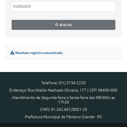
Arquivos para Download
Notícias
BUSCAR
Turismo
Contas Públicas
Legislação
Nenhum registro encontrado.
Editais
Links
Telefone: (51) 3734-2220
Telefones Úteis
Endereço: Rua Waldo Machado Oliveira, 177 | CEP: 96690-000
Agenda
Atendimento de Segunda-feira a Sexta-feira das 08h00m as
17h30
SIC
CNPJ: 91.342.667/0001-28
Prefeitura Municipal de Pântano Grande - RS
Diário Oficial