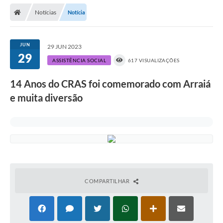
Notícias
Notícia
Prefeitura
Publicações / Transparência
JUN
29 JUN 2023
29
Secretarias
ASSISTÊNCIA SOCIAL
617 VISUALIZAÇÕES
Ouvidoria
14 Anos do CRAS foi comemorado com Arraiá
e muita diversão
Expocal, Festa do Cavalo e o Relincho da Canção Nativa
Contato
Gestões Anteriores
Licenças Ambientais
Galeria de Fotos
COMPARTILHAR
Contratos
Audiências Públicas