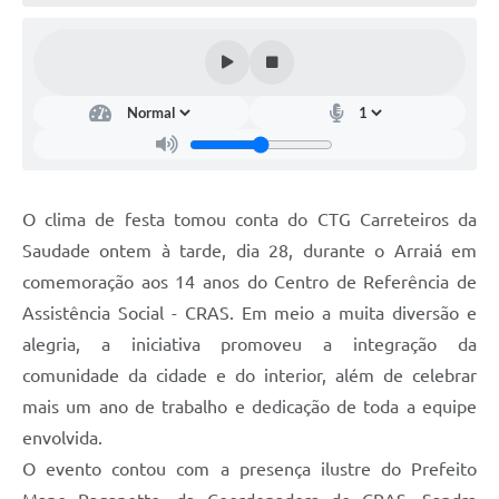
Arquivos para Download
Notícias
Turismo
Contas Públicas
Legislação
O clima de festa tomou conta do CTG Carreteiros da
Editais
Saudade ontem à tarde, dia 28, durante o Arraiá em
comemoração aos 14 anos do Centro de Referência de
Links
Assistência Social - CRAS. Em meio a muita diversão e
Telefones Úteis
alegria, a iniciativa promoveu a integração da
Agenda
comunidade da cidade e do interior, além de celebrar
mais um ano de trabalho e dedicação de toda a equipe
SIC
envolvida.
Diário Oficial
O evento contou com a presença ilustre do Prefeito