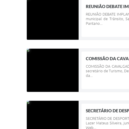
REUNIÃO DEBATE IM
REUNIÃO DEBATE IMPLANTA
municipal de Trânsito, S
Pantano...
COMISSÃO DA CAVA
COMISSÃO DA CAVALGADA 
secretário de Turismo, De
da...
SECRETÁRIO DE DES
SECRETÁRIO DE DESPORTO 
Lazer Mateus Silveira, j
Web...