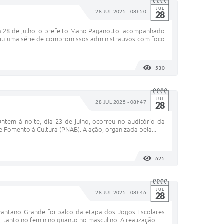
JUL
28 JUL 2025 - 08h50
28
 28 de julho, o prefeito Mano Paganotto, acompanhado
priu uma série de compromissos administrativos com foco
530
VISUALIZAÇÕES
JUL
28 JUL 2025 - 08h47
28
m à noite, dia 23 de julho, ocorreu no auditório da
e Fomento à Cultura (PNAB). A ação, organizada pela...
625
VISUALIZAÇÕES
JUL
28 JUL 2025 - 08h46
28
Pantano Grande foi palco da etapa dos Jogos Escolares
l, tanto no feminino quanto no masculino. A realização...