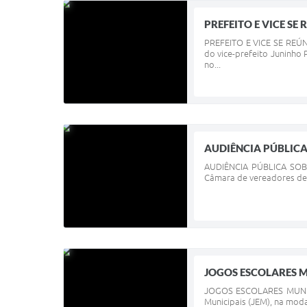
PREFEITO E VICE SE
PREFEITO E VICE SE REÚN
do vice-prefeito Juninho
no...
AUDIÊNCIA PÚBLICA
AUDIÊNCIA PÚBLICA SOBR
Câmara de vereadores de P
JOGOS ESCOLARES M
JOGOS ESCOLARES MUNICIP
Municipais (JEM), na modal