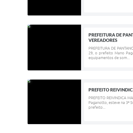
PREFEITURA DE PA
VEREADORES
PREFEITURA DE PANTANO 
29, o prefeito Mano Pag
equipamentos de som...
PREFEITO REIVINDI
PREFEITO REIVINDICA MAN
Paganotto, esteve na 3ª
prefeito...