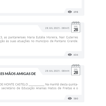
698
VISUALIZAÇÕES
JUL
28 JUL 2025 - 08h45
28
s pantanenses Maria Eutália Moreira, Nair Guterres
ção às suas atuações no município de Pantano Grande.
636
VISUALIZAÇÕES
JUL
28 JUL 2025 - 08h44
28
ES MÃOS AMIGAS DE
MONTE CASTELO ___________ Na manhã desta quinta-
 o secretário de Educação Ananias Matos de Freitas e o
580
VISUALIZAÇÕES