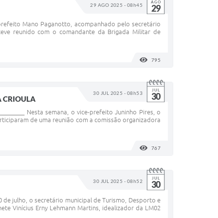
AGO
29 AGO 2025 - 08h45
29
prefeito Mano Paganotto, acompanhado pelo secretário
esteve reunido com o comandante da Brigada Militar de
795
VISUALIZAÇÕES
JUL
30 JUL 2025 - 08h53
30
A CRIOULA
___ Nesta semana, o vice-prefeito Juninho Pires, o
, participaram de uma reunião com a comissão organizadora
767
VISUALIZAÇÕES
JUL
30 JUL 2025 - 08h52
30
 julho, o secretário municipal de Turismo, Desporto e
nete Vinícius Erny Lehmann Martins, idealizador da LM02