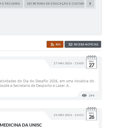
A E PECUÁRIA
SECRETARIA DE EDUCAÇÃO E CULTURA
SECRETARIA DE INDÚS
RSS
RECEBA NOTÍCIAS
MAI
27 MAI 2026 - 11h00
27
atividades do Dia do Desafio 2026, em uma iniciativa do
aúde e Secretaria de Desporto e Lazer. A...
294
VISUALIZAÇÕES
MAI
26 MAI 2026 - 11h31
26
 MEDICINA DA UNISC