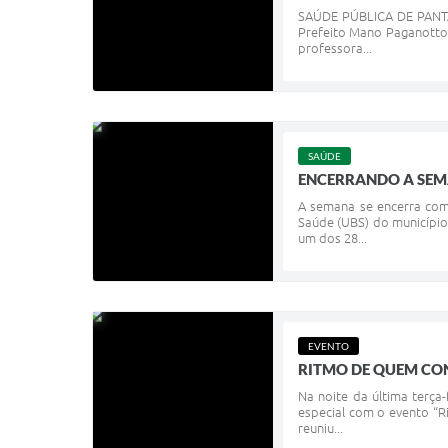
SAÚDE PÚBLICA DE PANTA
Prefeito Mano Paganotto,
professora...
SAÚDE
ENCERRANDO A SEM
A semana se encerra com
Saúde (UBS) do município
um dos 28...
EVENTO
RITMO DE QUEM CON
Na noite da última terça
especial com o evento “R
reuniu...