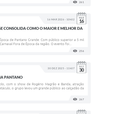
261
VISUALIZAÇÕES
MAR
16 MAR 2026 - 10h02
16
 SE CONSOLIDA COMO O MAIOR E MELHOR DA
Época de Pantano Grande. Com público superior a 5 mil
 Carnaval Fora de Época da região. O evento foi...
256
VISUALIZAÇÕES
DEZ
30 DEZ 2025 - 11h07
30
HA PANTANO
estilo, com o show de Rogério Magrão e Banda, atração
etáculo, o grupo levou um grande público ao calçadão da
267
VISUALIZAÇÕES