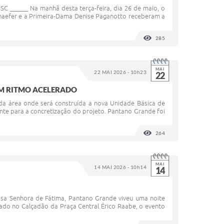
____ Na manhã desta terça-feira, dia 26 de maio, o
Schaefer e a Primeira-Dama Denise Paganotto receberam a
285
VISUALIZAÇÕES
MAI
22 MAI 2026 - 10h23
22
M RITMO ACELERADO
a área onde será construída a nova Unidade Básica de
te para a concretização do projeto. Pantano Grande foi
264
VISUALIZAÇÕES
MAI
14 MAI 2026 - 10h14
14
ssa Senhora de Fátima, Pantano Grande viveu uma noite
ado no Calçadão da Praça Central Érico Raabe, o evento