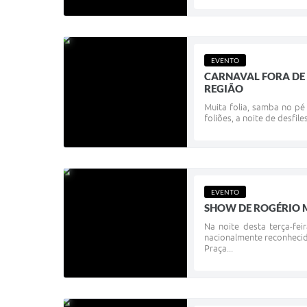
EVENTO
CARNAVAL FORA DE 
REGIÃO
Muita folia, samba no pé
foliões, a noite de desfil
EVENTO
SHOW DE ROGÉRIO 
Na noite desta terça-fe
nacionalmente reconhecid
Praça...