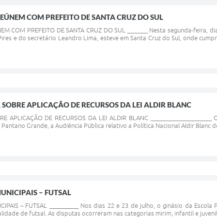
 REÚNEM COM PREFEITO DE SANTA CRUZ DO SUL
EM COM PREFEITO DE SANTA CRUZ DO SUL _______ Nesta segunda-feira, dia
 Pires e do secretário Leandro Lima, esteve em Santa Cruz do Sul, onde cum
 SOBRE APLICAÇÃO DE RECURSOS DA LEI ALDIR BLANC
E APLICAÇÃO DE RECURSOS DA LEI ALDIR BLANC _____________________ Onte
antano Grande, a Audiência Pública relativo a Política Nacional Aldir Blanc d
UNICIPAIS – FUTSAL
AIS – FUTSAL __________ Nos dias 22 e 23 de julho, o ginásio da Escola 
idade de futsal. As disputas ocorreram nas categorias mirim, infantil e juveni