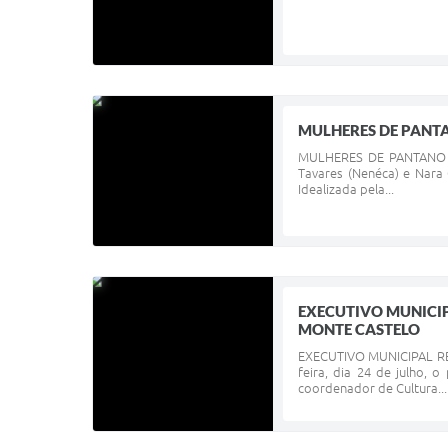
MULHERES DE PANT
MULHERES DE PANTANO GR
Tavares (Nenéca) e Nara
Idealizada pela...
EXECUTIVO MUNICI
MONTE CASTELO
EXECUTIVO MUNICIPAL R
feira, dia 24 de julho, 
coordenador de Cultura...