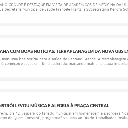
NO GRANDE É DESTAQUE EM VISITA DE ACADÊMICOS DE MEDICINA DA UNISC __
 a Secretária Municipal de Saúde Francele Frantz, a Subsecretária Kendra 
ANA COM BOAS NOTÍCIAS: TERRAPLANAGEM DA NOVA UBS E
 mais uma boa notícia para a saúde de Pantano Grande: A terraplanagem d
 já começou e segue em ritmo acelerado, marcando mais uma etapa importan
STRÓI LEVOU MÚSICA E ALEGRIA À PRAÇA CENTRAL
-feira, dia 12, véspera do feriado municipal em homenagem à padroeira No
itmo de Quem Constrói”, programação alusiva ao Dia do Trabalhador. Realiz