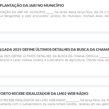
PLANTAÇÃO DA JARI NO MUNICÍPIO
ÇÃO DA JARI NO MUNICÍPIO _____ Na tarde desta terça-feira, dia 29, o 
aul Bergenthal, e pelo procurador jurídico do município, Michael Alves, 
LGADA 2025 DEFINE ÚLTIMOS DETALHES DA BUSCA DA CHAM
2025 DEFINE ÚLTIMOS DETALHES DA BUSCA DA CHAMA CRIOULA ____________
sporto e Lazer, Mateus Silveira, e o secretário de Agricultura, Charles Silva
PORTO RECEBE IDEALIZADOR DA LM02 WEB RÁDIO
RECEBE IDEALIZADOR DA LM02 WEB RÁDIO _________ Na terça-feira, dia 30 de
untamente com o subsecretário da pasta Ismaili Devitte, recebeu em seu gabi