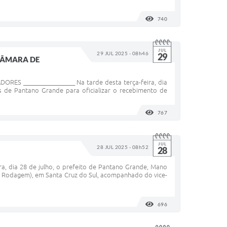
740
VISUALIZAÇÕES
JUL
29 JUL 2025 - 08h46
29
CÂMARA DE
_________________ Na tarde desta terça-feira, dia
s de Pantano Grande para oficializar o recebimento de
767
VISUALIZAÇÕES
JUL
28 JUL 2025 - 08h52
28
 dia 28 de julho, o prefeito de Pantano Grande, Mano
 Rodagem), em Santa Cruz do Sul, acompanhado do vice-
696
VISUALIZAÇÕES