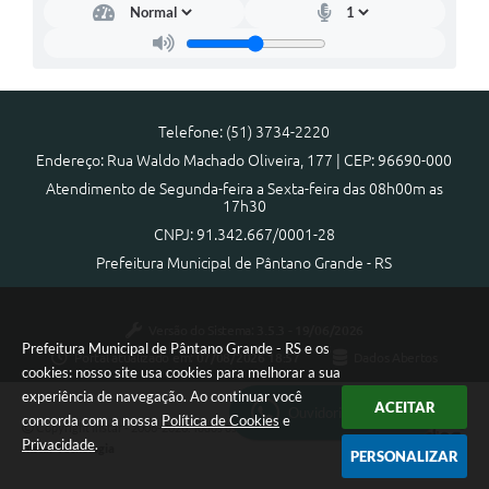
Arquivos para Download
Notícias
Turismo
Telefone: (51) 3734-2220
Contas Públicas
Endereço: Rua Waldo Machado Oliveira, 177 | CEP: 96690-000
Atendimento de Segunda-feira a Sexta-feira das 08h00m as
Legislação
17h30
CNPJ: 91.342.667/0001-28
Editais
Prefeitura Municipal de Pântano Grande - RS
Links
Telefones Úteis
Versão do Sistema:
3.5.3 - 19/06/2026
Prefeitura Municipal de Pântano Grande - RS e os
Portal atualizado em:
07/08/2026 18:57
Dados Abertos
Agenda
cookies: nosso site usa cookies para melhorar a sua
experiência de navegação. Ao continuar você
ACEITAR
SIC
Ouvidoria Municipal
concorda com a nossa
Política de Cookies
e
Copyright Instar - 2006-2026. Todos os direitos reservados -
Privacidade
.
Instar Tecnologia
Diário Oficial
PERSONALIZAR