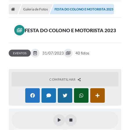
Galeria de Fotos
FESTA DO COLONO E MOTORISTA 2023
Prefeitura
Publicações / Transparência
FESTA DO COLONO E MOTORISTA 2023
Secretarias
Ouvidoria
31/07/2023
40 fotos
EVENTOS
Expocal, Festa do Cavalo e o Relincho da Canção Nativa
Contato
COMPARTILHAR
Gestões Anteriores
Licenças Ambientais
Galeria de Fotos
Contratos
Audiências Públicas