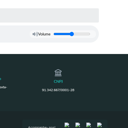
Volume
o
CNPJ
exta-
91.342.667/0001-28
Acompanhe- nos!