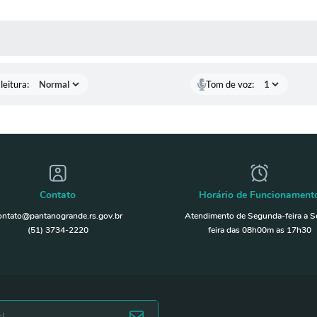
AS MÍDIAS
leitura:
Tom de voz:
Contato
Horário de Funcionament
ontato@pantanogrande.rs.gov.br
Atendimento de Segunda-feira a S
(51) 3734-2220
feira das 08h00m as 17h30