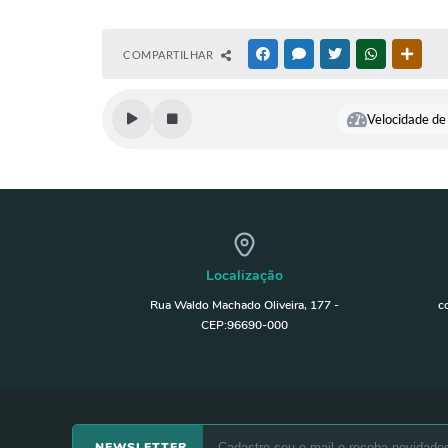
COMPARTILHAR
FACEBOOK
MESSENGER
TWITTER
WHATSAPP
OUTR
Velocidade de 
Localização
Rua Waldo Machado Oliveira, 177 -
c
CEP:96690-000
NEWSLETTER