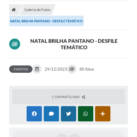
Galeria de Fotos
Prefeitura
NATAL BRILHA PANTANO - DESFILE TEMÁTICO
Publicações / Transparência
Secretarias
NATAL BRILHA PANTANO - DESFILE
TEMÁTICO
Ouvidoria
Expocal, Festa do Cavalo e o Relincho da Canção Nativa
29/12/2023
80 fotos
EVENTOS
Contato
Gestões Anteriores
Licenças Ambientais
COMPARTILHAR
Galeria de Fotos
Contratos
Audiências Públicas