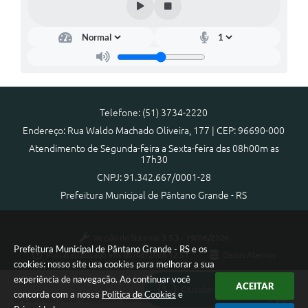
Arquivos para Download
Notícias
Turismo
Contas Públicas
Telefone: (51) 3734-2220
Legislação
Endereço: Rua Waldo Machado Oliveira, 177 | CEP: 96690-000
Atendimento de Segunda-feira a Sexta-feira das 08h00m as
Editais
17h30
Links
CNPJ: 91.342.667/0001-28
Prefeitura Municipal de Pântano Grande - RS
Telefones Úteis
Agenda
Versão do Sistema:
3.5.3 - 19/06/2026
Prefeitura Municipal de Pântano Grande - RS e os
Portal atualizado em:
06/08/2026 12:51
Dados Abertos
SIC
cookies: nosso site usa cookies para melhorar a sua
experiência de navegação. Ao continuar você
Diário Oficial
ACEITAR
Ouvidoria Municipal
concorda com a nossa
Política de Cookies
e
Copyright Instar - 2006-2026. Todos os direitos reservados -