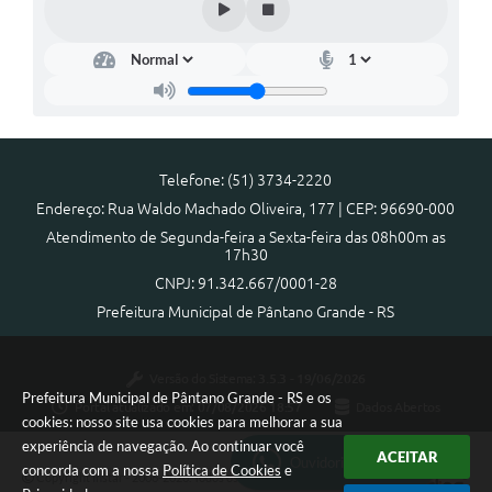
Arquivos para Download
Notícias
Turismo
Contas Públicas
Telefone: (51) 3734-2220
Legislação
Endereço: Rua Waldo Machado Oliveira, 177 | CEP: 96690-000
Atendimento de Segunda-feira a Sexta-feira das 08h00m as
Editais
17h30
Links
CNPJ: 91.342.667/0001-28
Prefeitura Municipal de Pântano Grande - RS
Telefones Úteis
Agenda
Versão do Sistema:
3.5.3 - 19/06/2026
Prefeitura Municipal de Pântano Grande - RS e os
Portal atualizado em:
07/08/2026 18:57
Dados Abertos
SIC
cookies: nosso site usa cookies para melhorar a sua
experiência de navegação. Ao continuar você
Diário Oficial
ACEITAR
Ouvidoria Municipal
concorda com a nossa
Política de Cookies
e
Copyright Instar - 2006-2026. Todos os direitos reservados -