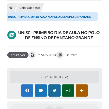
Galeria de Fotos
Prefeitura
UNISC - PRIMEIRO DIA DE AULA NO POLO DE ENSINO DE PANTANO
Publicações / Transparência
GRANDE
Secretarias
UNISC - PRIMEIRO DIA DE AULA NO POLO
DE ENSINO DE PANTANO GRANDE
Ouvidoria
Expocal, Festa do Cavalo e o Relincho da Canção Nativa
27/02/2024
31 fotos
EDUCAÇÃO
Contato
Gestões Anteriores
Licenças Ambientais
COMPARTILHAR
Galeria de Fotos
Contratos
Audiências Públicas