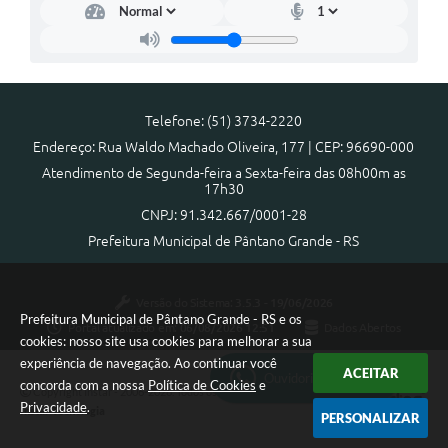
Arquivos para Download
Notícias
Turismo
Telefone: (51) 3734-2220
Contas Públicas
Endereço: Rua Waldo Machado Oliveira, 177 | CEP: 96690-000
Atendimento de Segunda-feira a Sexta-feira das 08h00m as
Legislação
17h30
CNPJ: 91.342.667/0001-28
Editais
Prefeitura Municipal de Pântano Grande - RS
Links
Telefones Úteis
Versão do Sistema:
3.5.3 - 19/06/2026
Prefeitura Municipal de Pântano Grande - RS e os
Portal atualizado em:
06/08/2026 12:51
Dados Abertos
Agenda
cookies: nosso site usa cookies para melhorar a sua
experiência de navegação. Ao continuar você
ACEITAR
SIC
Ouvidoria Municipal
concorda com a nossa
Política de Cookies
e
Copyright Instar - 2006-2026. Todos os direitos reservados -
Privacidade
.
Instar Tecnologia
Diário Oficial
PERSONALIZAR