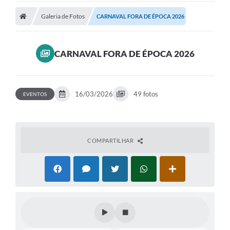
Galeria de Fotos
CARNAVAL FORA DE ÉPOCA 2026
Prefeitura
Publicações / Transparência
CARNAVAL FORA DE ÉPOCA 2026
Secretarias
Ouvidoria
16/03/2026
49 fotos
EVENTOS
Expocal, Festa do Cavalo e o Relincho da Canção Nativa
Contato
COMPARTILHAR
Gestões Anteriores
Licenças Ambientais
Galeria de Fotos
Contratos
Audiências Públicas