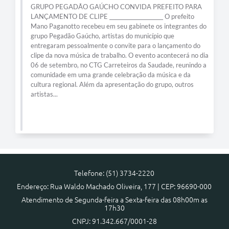
GRUPO PEGADÃO GAÚCHO CONVIDA PREFEITO PARA
LANÇAMENTO DE CLIPE _____________________ O prefeito
Mano Paganotto recebeu em seu gabinete os integrantes do
grupo Pegadão Gaúcho, artistas do município que
entregaram pessoalmente o convite para o lançamento do
clipe da nova música de trabalho. O evento acontecerá no dia
06 de setembro, no CTG Carreteiros da Saudade, reunindo a
comunidade em uma grande celebração da música e da
cultura regional. Além da apresentação do grupo, outros
artistas...
Telefone: (51) 3734-2220
Endereço: Rua Waldo Machado Oliveira, 177 | CEP: 96690-000
Atendimento de Segunda-feira a Sexta-feira das 08h00m as
17h30
CNPJ: 91.342.667/0001-28