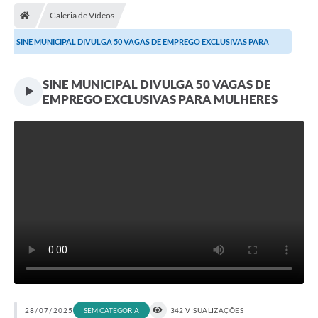
Galeria de Vídeos
Prefeitura
SINE MUNICIPAL DIVULGA 50 VAGAS DE EMPREGO EXCLUSIVAS PARA
Publicações / Transparência
MULHERES
SINE MUNICIPAL DIVULGA 50 VAGAS DE
Secretarias
EMPREGO EXCLUSIVAS PARA MULHERES
Ouvidoria
Expocal, Festa do Cavalo e o Relincho da Canção Nativa
Contato
Gestões Anteriores
Licenças Ambientais
Galeria de Fotos
Contratos
Audiências Públicas
28/07/2025
SEM CATEGORIA
342 VISUALIZAÇÕES