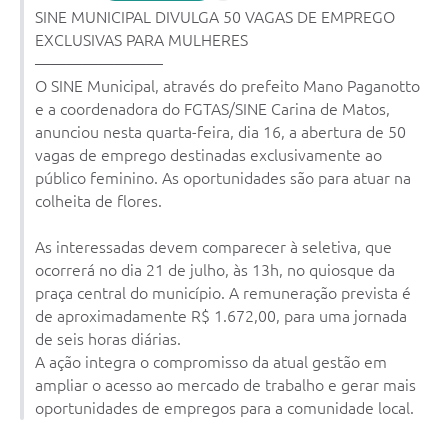
SINE MUNICIPAL DIVULGA 50 VAGAS DE EMPREGO
Arquivos para Download
EXCLUSIVAS PARA MULHERES
————————
Notícias
O SINE Municipal, através do prefeito Mano Paganotto
Turismo
e a coordenadora do FGTAS/SINE Carina de Matos,
anunciou nesta quarta-feira, dia 16, a abertura de 50
Contas Públicas
vagas de emprego destinadas exclusivamente ao
público feminino. As oportunidades são para atuar na
Legislação
colheita de flores.
Editais
As interessadas devem comparecer à seletiva, que
Links
ocorrerá no dia 21 de julho, às 13h, no quiosque da
praça central do município. A remuneração prevista é
Telefones Úteis
de aproximadamente R$ 1.672,00, para uma jornada
Agenda
de seis horas diárias.
A ação integra o compromisso da atual gestão em
SIC
ampliar o acesso ao mercado de trabalho e gerar mais
oportunidades de empregos para a comunidade local.
Diário Oficial