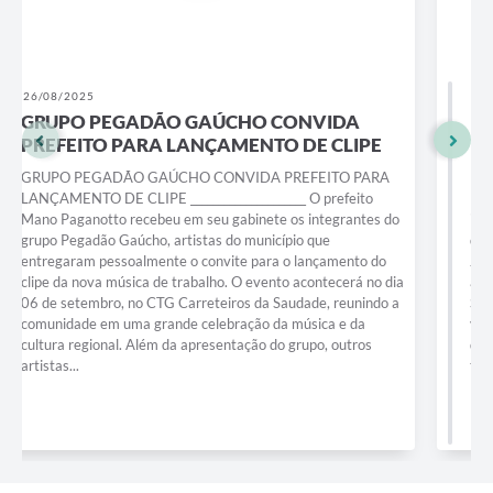
28/07/2025
NOVA AMBULÂNCIA 0KM É ANUNCIADA
PARA A SAÚDE DE PANTANO GRANDE
NOVA AMBULÂNCIA 0KM É ANUNCIADA PARA A SAÚDE
DE PANTANO GRANDE ___________ A semana segue com
importantes conquistas para a saúde de Pantano Grande,
dessa vez o prefeito Mano Paganotto, o vice-prefeito
Juninho Pires e a secretária de saúde Francele Frantz,
anunciara a aquisição de uma nova ambulância 0 km para a
Secretaria Municipal de Saúde. O investimento no novo
veículo será possível por meio de uma emenda parlamentar
da deputada federal Reginete Bispo (PT), articulada pelo
também...