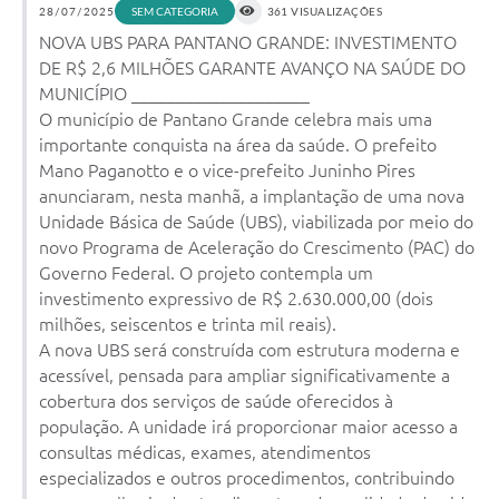
28/07/2025
SEM CATEGORIA
361 VISUALIZAÇÕES
Arquivos para Download
NOVA UBS PARA PANTANO GRANDE: INVESTIMENTO
DE R$ 2,6 MILHÕES GARANTE AVANÇO NA SAÚDE DO
Notícias
MUNICÍPIO ____________________
Turismo
O município de Pantano Grande celebra mais uma
importante conquista na área da saúde. O prefeito
Contas Públicas
Mano Paganotto e o vice-prefeito Juninho Pires
anunciaram, nesta manhã, a implantação de uma nova
Legislação
Unidade Básica de Saúde (UBS), viabilizada por meio do
Editais
novo Programa de Aceleração do Crescimento (PAC) do
Governo Federal. O projeto contempla um
Links
investimento expressivo de R$ 2.630.000,00 (dois
milhões, seiscentos e trinta mil reais).
Telefones Úteis
A nova UBS será construída com estrutura moderna e
acessível, pensada para ampliar significativamente a
Agenda
cobertura dos serviços de saúde oferecidos à
SIC
população. A unidade irá proporcionar maior acesso a
consultas médicas, exames, atendimentos
Diário Oficial
especializados e outros procedimentos, contribuindo