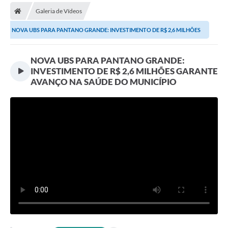
Galeria de Vídeos
Prefeitura
NOVA UBS PARA PANTANO GRANDE: INVESTIMENTO DE R$ 2,6 MILHÕES
Publicações / Transparência
GARANTE AVANÇO NA...
NOVA UBS PARA PANTANO GRANDE:
Secretarias
INVESTIMENTO DE R$ 2,6 MILHÕES GARANTE
Ouvidoria
AVANÇO NA SAÚDE DO MUNICÍPIO
Expocal, Festa do Cavalo e o Relincho da Canção Nativa
Contato
Gestões Anteriores
Licenças Ambientais
Galeria de Fotos
Contratos
Audiências Públicas