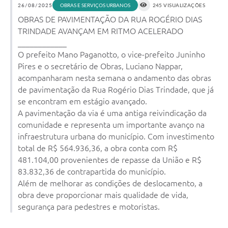
26/08/2025
OBRAS E SERVIÇOS URBANOS
245 VISUALIZAÇÕES
Arquivos para Download
OBRAS DE PAVIMENTAÇÃO DA RUA ROGÉRIO DIAS
TRINDADE AVANÇAM EM RITMO ACELERADO
Notícias
____________
Turismo
O prefeito Mano Paganotto, o vice-prefeito Juninho
Pires e o secretário de Obras, Luciano Nappar,
Contas Públicas
acompanharam nesta semana o andamento das obras
de pavimentação da Rua Rogério Dias Trindade, que já
Legislação
se encontram em estágio avançado.
Editais
A pavimentação da via é uma antiga reivindicação da
comunidade e representa um importante avanço na
Links
infraestrutura urbana do município. Com investimento
total de R$ 564.936,36, a obra conta com R$
Telefones Úteis
481.104,00 provenientes de repasse da União e R$
83.832,36 de contrapartida do município.
Agenda
Além de melhorar as condições de deslocamento, a
SIC
obra deve proporcionar mais qualidade de vida,
segurança para pedestres e motoristas.
Diário Oficial