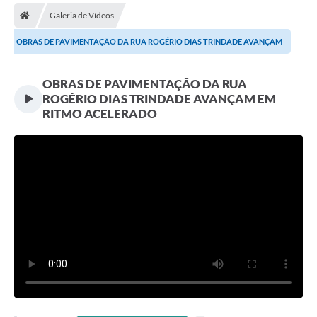
Galeria de Vídeos
Prefeitura
OBRAS DE PAVIMENTAÇÃO DA RUA ROGÉRIO DIAS TRINDADE AVANÇAM
Publicações / Transparência
EM RITMO...
OBRAS DE PAVIMENTAÇÃO DA RUA
Secretarias
ROGÉRIO DIAS TRINDADE AVANÇAM EM
Ouvidoria
RITMO ACELERADO
Expocal, Festa do Cavalo e o Relincho da Canção Nativa
Contato
Gestões Anteriores
Licenças Ambientais
Galeria de Fotos
Contratos
Audiências Públicas