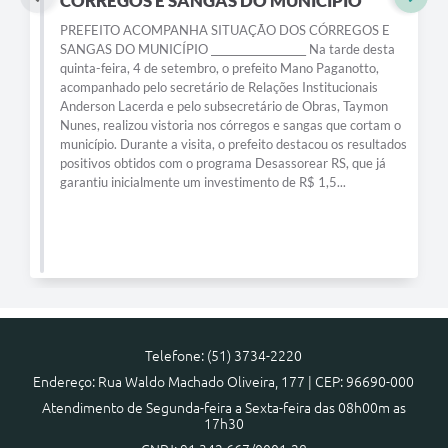
CÓRREGOS E SANGAS DO MUNICÍPIO
PREFEITO ACOMPANHA SITUAÇÃO DOS CÓRREGOS E
SANGAS DO MUNICÍPIO ___________________ Na tarde desta
quinta-feira, 4 de setembro, o prefeito Mano Paganotto,
acompanhado pelo secretário de Relações Institucionais
Anderson Lacerda e pelo subsecretário de Obras, Taymon
Nunes, realizou vistoria nos córregos e sangas que cortam o
município. Durante a visita, o prefeito destacou os resultados
positivos obtidos com o programa Desassorear RS, que já
garantiu inicialmente um investimento de R$ 1,5...
Telefone: (51) 3734-2220
Endereço: Rua Waldo Machado Oliveira, 177 | CEP: 96690-000
Atendimento de Segunda-feira a Sexta-feira das 08h00m as
17h30