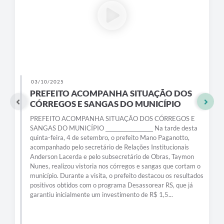
26/08/2025
OS
RETOMADA DA LIMPEZA DO
DESASSOREAR RS EM PANTANO GRANDE
S E
RETOMADA DA LIMPEZA DO DESASSOREAR RS EM
desta
PANTANO GRANDE _____________ Como prometido, nesta
to,
quinta-feira, 14 de agosto, foi retomada a limpeza e
is
desobstrução dos córregos e sangas de Pantano Grande pel
ymon
programa estadual Desassorear RS. O município recebeu
rtam o
mais 15 mil metros cúbicos de serviço, equivalentes a cerca
sultados
de R$ 1 milhão em investimentos, somando
e já
aproximadamente R$ 1,5 milhão já destinados à cidade. A
iniciativa visa prevenir enchentes, melhorar a drenagem
urbana e garantir mais...