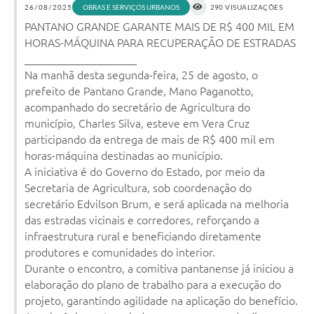
26/08/2025
OBRAS E SERVIÇOS URBANOS
290 VISUALIZAÇÕES
Arquivos para Download
PANTANO GRANDE GARANTE MAIS DE R$ 400 MIL EM
HORAS-MÁQUINA PARA RECUPERAÇÃO DE ESTRADAS
Notícias
____________________
Turismo
Na manhã desta segunda-feira, 25 de agosto, o
prefeito de Pantano Grande, Mano Paganotto,
Contas Públicas
acompanhado do secretário de Agricultura do
município, Charles Silva, esteve em Vera Cruz
Legislação
participando da entrega de mais de R$ 400 mil em
Editais
horas-máquina destinadas ao município.
A iniciativa é do Governo do Estado, por meio da
Links
Secretaria de Agricultura, sob coordenação do
secretário Edvilson Brum, e será aplicada na melhoria
Telefones Úteis
das estradas vicinais e corredores, reforçando a
infraestrutura rural e beneficiando diretamente
Agenda
produtores e comunidades do interior.
SIC
Durante o encontro, a comitiva pantanense já iniciou a
elaboração do plano de trabalho para a execução do
Diário Oficial
projeto, garantindo agilidade na aplicação do benefício.