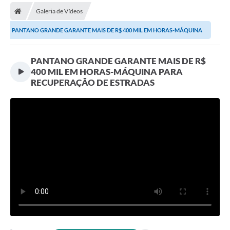
Galeria de Vídeos
Prefeitura
PANTANO GRANDE GARANTE MAIS DE R$ 400 MIL EM HORAS-MÁQUINA
Publicações / Transparência
PARA RECUPERAÇÃO DE...
PANTANO GRANDE GARANTE MAIS DE R$
Secretarias
400 MIL EM HORAS-MÁQUINA PARA
Ouvidoria
RECUPERAÇÃO DE ESTRADAS
Expocal, Festa do Cavalo e o Relincho da Canção Nativa
Contato
Gestões Anteriores
Licenças Ambientais
Galeria de Fotos
Contratos
Audiências Públicas