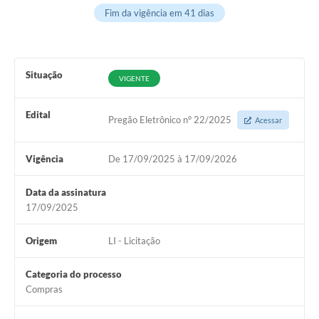
Fim da vigência em 41 dias
Arquivos para Download
Notícias
Turismo
Situação
VIGENTE
Contas Públicas
Edital
Pregão Eletrônico n° 22/2025
Acessar
Legislação
Editais
Vigência
De 17/09/2025 à 17/09/2026
Links
Data da assinatura
17/09/2025
Telefones Úteis
Agenda
Origem
LI - Licitação
SIC
Categoria do processo
Compras
Diário Oficial