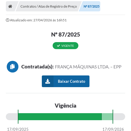
Contratos / Atas de Registro de Preço
Nº 87/2025
Prefeitura
Atualizado em: 27/04/2026 às 16h51
Publicações / Transparência
Nº 87/2025
Secretarias
Ouvidoria
VIGENTE
Expocal, Festa do Cavalo e o Relincho da Canção Nativa
Contratada(s):
FRANÇA MÁQUINAS LTDA. – EPP
Contato
Gestões Anteriores
Baixar Contrato
Licenças Ambientais
Galeria de Fotos
Vigência
Contratos
Audiências Públicas
17/09/2025
17/09/2026