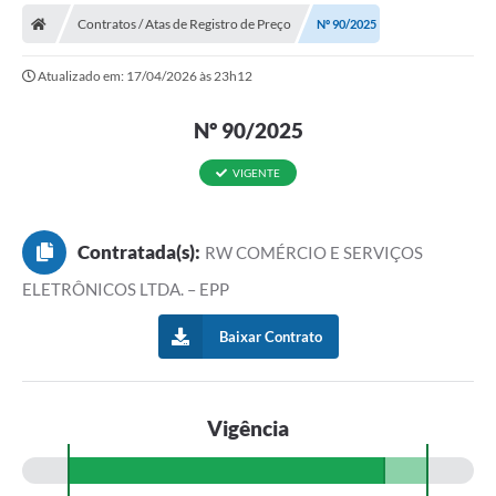
Contratos / Atas de Registro de Preço
Nº 90/2025
Prefeitura
Atualizado em: 17/04/2026 às 23h12
Publicações / Transparência
Nº 90/2025
Secretarias
Ouvidoria
VIGENTE
Expocal, Festa do Cavalo e o Relincho da Canção Nativa
Contratada(s):
RW COMÉRCIO E SERVIÇOS
Contato
ELETRÔNICOS LTDA. – EPP
Gestões Anteriores
Baixar Contrato
Licenças Ambientais
Galeria de Fotos
Vigência
Contratos
Audiências Públicas