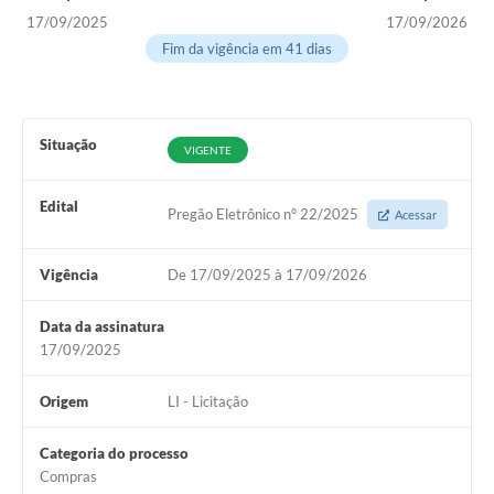
17/09/2025
17/09/2026
Arquivos para Download
Fim da vigência em 41 dias
Notícias
Turismo
Situação
VIGENTE
Contas Públicas
Legislação
Edital
Pregão Eletrônico n° 22/2025
Acessar
Editais
Vigência
De 17/09/2025 à 17/09/2026
Links
Data da assinatura
Telefones Úteis
17/09/2025
Agenda
Origem
LI - Licitação
SIC
Categoria do processo
Diário Oficial
Compras