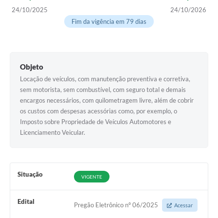
24/10/2025
24/10/2026
Arquivos para Download
Fim da vigência em 79 dias
Notícias
Turismo
Objeto
Contas Públicas
Locação de veículos, com manutenção preventiva e corretiva,
Legislação
sem motorista, sem combustível, com seguro total e demais
encargos necessários, com quilometragem livre, além de cobrir
Editais
os custos com despesas acessórias como, por exemplo, o
Imposto sobre Propriedade de Veículos Automotores e
Links
Licenciamento Veicular.
Telefones Úteis
Agenda
Situação
VIGENTE
SIC
Diário Oficial
Edital
Pregão Eletrônico nº 06/2025
Acessar