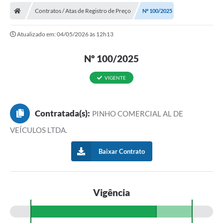
Contratos / Atas de Registro de Preço
Nº 100/2025
Prefeitura
Atualizado em: 04/05/2026 às 12h13
Publicações / Transparência
Nº 100/2025
Secretarias
Ouvidoria
VIGENTE
Expocal, Festa do Cavalo e o Relincho da Canção Nativa
Contratada(s):
PINHO COMERCIAL AL DE
Contato
VEÍCULOS LTDA.
Gestões Anteriores
Baixar Contrato
Licenças Ambientais
Galeria de Fotos
Vigência
Contratos
Audiências Públicas