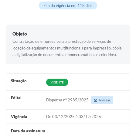
Fim da vigência em 118 dias
Arquivos para Download
Notícias
Turismo
Objeto
Contratação de empresa para a prestação de serviços de
Contas Públicas
locação de equipamentos multifuncionais para impressão, cópia
Legislação
e digitalização de documentos (monocromáticos e coloridos).
Editais
Links
Situação
VIGENTE
Telefones Úteis
Edital
Dispensa nº 2985/2025
Acessar
Agenda
SIC
Vigência
De 03/12/2025 à 03/12/2026
Diário Oficial
Data da assinatura