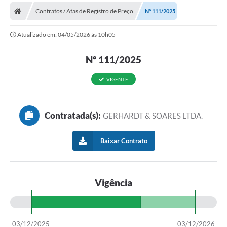
Contratos / Atas de Registro de Preço
Nº 111/2025
Prefeitura
Atualizado em: 04/05/2026 às 10h05
Publicações / Transparência
Nº 111/2025
Secretarias
Ouvidoria
VIGENTE
Expocal, Festa do Cavalo e o Relincho da Canção Nativa
Contratada(s):
GERHARDT & SOARES LTDA.
Contato
Gestões Anteriores
Baixar Contrato
Licenças Ambientais
Galeria de Fotos
Vigência
Contratos
Audiências Públicas
03/12/2025
03/12/2026