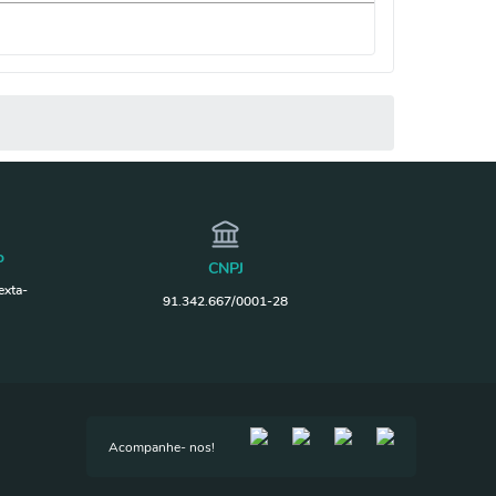
o
CNPJ
exta-
91.342.667/0001-28
Acompanhe- nos!