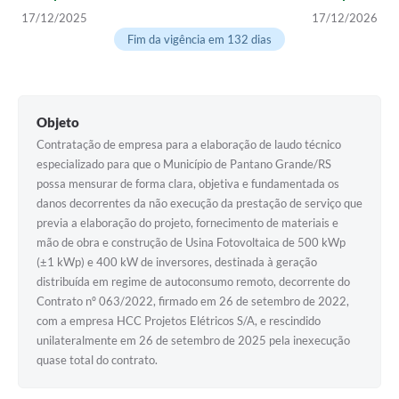
17/12/2025
17/12/2026
Arquivos para Download
Fim da vigência em 132 dias
Notícias
Turismo
Objeto
Contas Públicas
Contratação de empresa para a elaboração de laudo técnico
Legislação
especializado para que o Município de Pantano Grande/RS
possa mensurar de forma clara, objetiva e fundamentada os
Editais
danos decorrentes da não execução da prestação de serviço que
previa a elaboração do projeto, fornecimento de materiais e
Links
mão de obra e construção de Usina Fotovoltaica de 500 kWp
(±1 kWp) e 400 kW de inversores, destinada à geração
Telefones Úteis
distribuída em regime de autoconsumo remoto, decorrente do
Agenda
Contrato nº 063/2022, firmado em 26 de setembro de 2022,
com a empresa HCC Projetos Elétricos S/A, e rescindido
SIC
unilateralmente em 26 de setembro de 2025 pela inexecução
quase total do contrato.
Diário Oficial