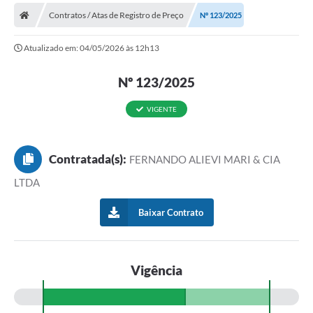
Contratos / Atas de Registro de Preço
Nº 123/2025
Prefeitura
Atualizado em: 04/05/2026 às 12h13
Publicações / Transparência
Nº 123/2025
Secretarias
Ouvidoria
VIGENTE
Expocal, Festa do Cavalo e o Relincho da Canção Nativa
Contratada(s):
FERNANDO ALIEVI MARI & CIA
Contato
LTDA
Gestões Anteriores
Baixar Contrato
Licenças Ambientais
Galeria de Fotos
Vigência
Contratos
Audiências Públicas