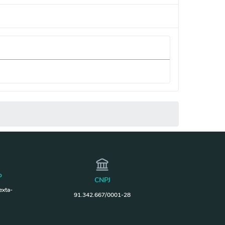
o
CNPJ
exta-
91.342.667/0001-28