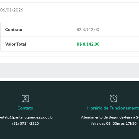
06/01/2026
Contrato
R$ 8.142,00
Valor Total
R$ 8.142,00
 MÍDIAS
Contato
Horário de Funcionament
ontato@pantanogrande.rs.gov.br
Atendimento de Segunda-feira a S
(51) 3734-2220
feira das 08h00m as 17h30