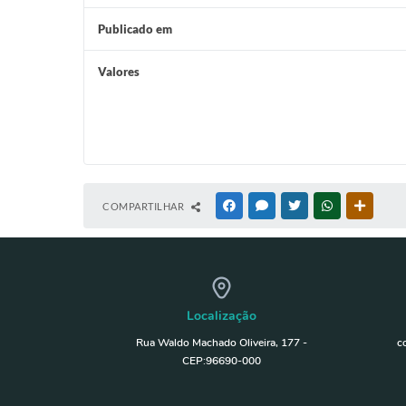
Publicado em
Valores
COMPARTILHAR
FACEBOOK
MESSENGER
TWITTER
WHATSAPP
OUTRAS
Localização
Rua Waldo Machado Oliveira, 177 -
c
CEP:96690-000