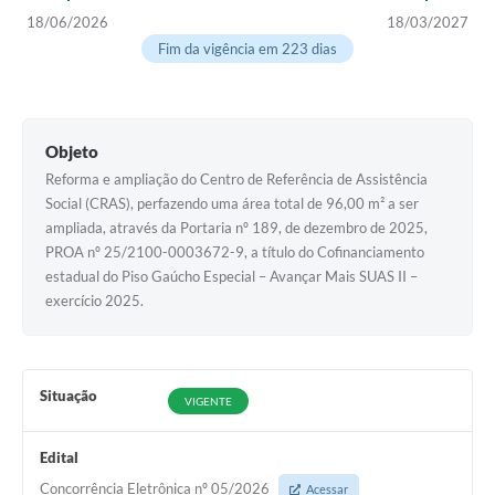
18/06/2026
18/03/2027
Arquivos para Download
Fim da vigência em 223 dias
Notícias
Turismo
Objeto
Contas Públicas
Reforma e ampliação do Centro de Referência de Assistência
Legislação
Social (CRAS), perfazendo uma área total de 96,00 m² a ser
ampliada, através da Portaria nº 189, de dezembro de 2025,
Editais
PROA nº 25/2100-0003672-9, a título do Cofinanciamento
estadual do Piso Gaúcho Especial – Avançar Mais SUAS II –
Links
exercício 2025.
Telefones Úteis
Agenda
Situação
VIGENTE
SIC
Diário Oficial
Edital
Concorrência Eletrônica nº 05/2026
Acessar