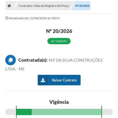
Contratos / Atas de Registro de Preço
Nº 20/2026
Prefeitura
Atualizado em: 22/06/2026 às 10h51
Publicações / Transparência
Nº 20/2026
Secretarias
Ouvidoria
VIGENTE
Expocal, Festa do Cavalo e o Relincho da Canção Nativa
Contratada(s):
M.F DA SILVA CONSTRUÇÕES
Contato
LTDA. - ME
Gestões Anteriores
Baixar Contrato
Licenças Ambientais
Galeria de Fotos
Vigência
Contratos
Audiências Públicas