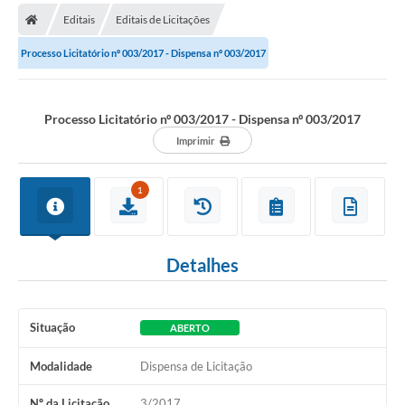
Editais
Editais de Licitações
Prefeitura
Processo Licitatório nº 003/2017 - Dispensa nº 003/2017
Publicações / Transparência
Secretarias
Processo Licitatório nº 003/2017 - Dispensa nº 003/2017
Imprimir
Ouvidoria
Expocal, Festa do Cavalo e o Relincho da Canção Nativa
1
Contato
Gestões Anteriores
Detalhes
Licenças Ambientais
Galeria de Fotos
Situação
ABERTO
Contratos
Modalidade
Dispensa de Licitação
Audiências Públicas
Nº da Licitação
3/2017