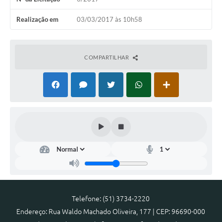
Arquivos para Download
Realização em
03/03/2017 às 10h58
Notícias
Turismo
COMPARTILHAR
Contas Públicas
Legislação
Editais
Links
Telefones Úteis
Agenda
SIC
Telefone: (51) 3734-2220
Diário Oficial
Endereço: Rua Waldo Machado Oliveira, 177 | CEP: 96690-000