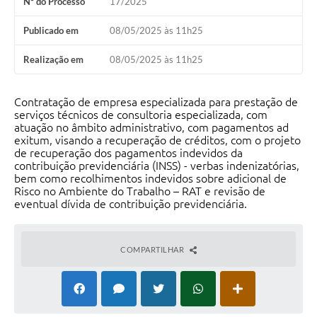
Nº do Processo
17/2025
Arquivos para Download
Publicado em
08/05/2025 às 11h25
Notícias
Realização em
08/05/2025 às 11h25
Turismo
Contas Públicas
Contratação de empresa especializada para prestação de
serviços técnicos de consultoria especializada, com
Legislação
atuação no âmbito administrativo, com pagamentos ad
exitum, visando a recuperação de créditos, com o projeto
de recuperação dos pagamentos indevidos da
Editais
contribuição previdenciária (INSS) - verbas indenizatórias,
bem como recolhimentos indevidos sobre adicional de
Links
Risco no Ambiente do Trabalho – RAT e revisão de
eventual dívida de contribuição previdenciária.
Telefones Úteis
Agenda
COMPARTILHAR
SIC
Diário Oficial