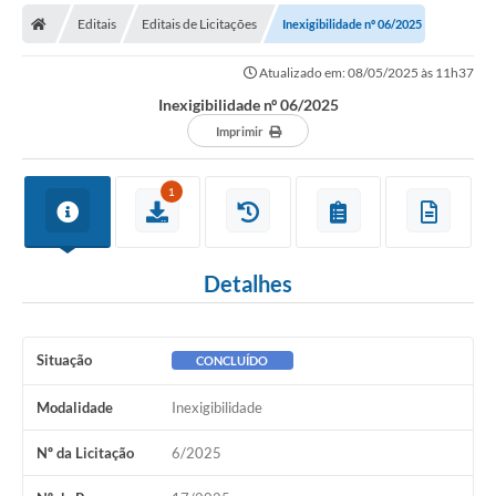
Editais
Editais de Licitações
Inexigibilidade nº 06/2025
Prefeitura
Atualizado em: 08/05/2025 às 11h37
Publicações / Transparência
Inexigibilidade nº 06/2025
Secretarias
Imprimir
Ouvidoria
1
Expocal, Festa do Cavalo e o Relincho da Canção Nativa
Contato
Detalhes
Gestões Anteriores
Licenças Ambientais
Situação
CONCLUÍDO
Galeria de Fotos
Modalidade
Inexigibilidade
Contratos
Nº da Licitação
6/2025
Audiências Públicas