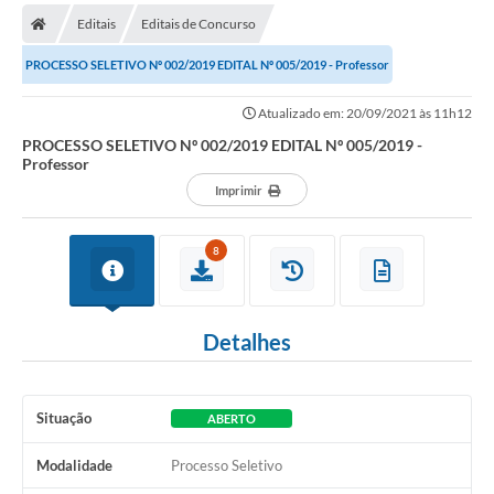
Editais
Editais de Concurso
Prefeitura
PROCESSO SELETIVO Nº 002/2019 EDITAL Nº 005/2019 - Professor
Publicações / Transparência
Atualizado em: 20/09/2021 às 11h12
Secretarias
PROCESSO SELETIVO Nº 002/2019 EDITAL Nº 005/2019 -
Professor
Ouvidoria
Imprimir
Expocal, Festa do Cavalo e o Relincho da Canção Nativa
8
Contato
Gestões Anteriores
Detalhes
Licenças Ambientais
Galeria de Fotos
Situação
ABERTO
Contratos
Modalidade
Processo Seletivo
Audiências Públicas