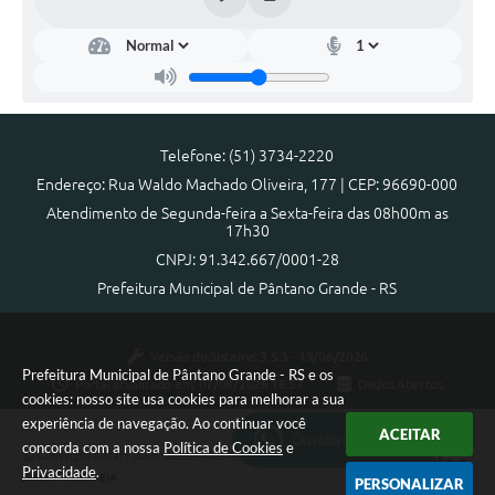
Telefone: (51) 3734-2220
Endereço: Rua Waldo Machado Oliveira, 177 | CEP: 96690-000
Atendimento de Segunda-feira a Sexta-feira das 08h00m as
17h30
CNPJ: 91.342.667/0001-28
Prefeitura Municipal de Pântano Grande - RS
Versão do Sistema:
3.5.3 - 19/06/2026
Prefeitura Municipal de Pântano Grande - RS e os
Portal atualizado em:
07/08/2026 18:57
Dados Abertos
cookies: nosso site usa cookies para melhorar a sua
experiência de navegação. Ao continuar você
ACEITAR
Ouvidoria Municipal
concorda com a nossa
Política de Cookies
e
Copyright Instar - 2006-2026. Todos os direitos reservados -
Privacidade
.
Instar Tecnologia
PERSONALIZAR