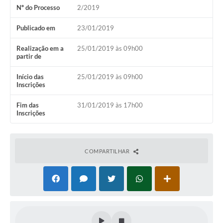
Nº do Processo
2/2019
Arquivos para Download
Publicado em
23/01/2019
Notícias
Realização em a
25/01/2019 às 09h00
Turismo
partir de
Contas Públicas
Início das
25/01/2019 às 09h00
Inscrições
Legislação
Fim das
31/01/2019 às 17h00
Editais
Inscrições
Links
Telefones Úteis
COMPARTILHAR
Agenda
SIC
Diário Oficial