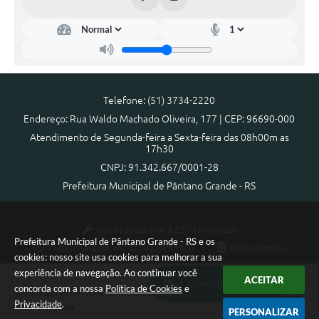
Telefone: (51) 3734-2220
Endereço: Rua Waldo Machado Oliveira, 177 | CEP: 96690-000
Atendimento de Segunda-feira a Sexta-feira das 08h00m as
17h30
CNPJ: 91.342.667/0001-28
Prefeitura Municipal de Pântano Grande - RS
Versão do Sistema:
3.5.3 - 19/06/2026
Prefeitura Municipal de Pântano Grande - RS e os
Portal atualizado em:
07/08/2026 18:57
Dados Abertos
cookies: nosso site usa cookies para melhorar a sua
experiência de navegação. Ao continuar você
ACEITAR
Ouvidoria Municipal
concorda com a nossa
Política de Cookies
e
Copyright Instar - 2006-2026. Todos os direitos reservados -
Privacidade
.
Instar Tecnologia
PERSONALIZAR