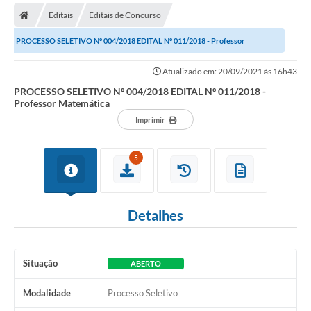
Editais
Editais de Concurso
Prefeitura
PROCESSO SELETIVO Nº 004/2018 EDITAL Nº 011/2018 - Professor
Publicações / Transparência
Matemática
Atualizado em: 20/09/2021 às 16h43
Secretarias
PROCESSO SELETIVO Nº 004/2018 EDITAL Nº 011/2018 -
Professor Matemática
Ouvidoria
Imprimir
Expocal, Festa do Cavalo e o Relincho da Canção Nativa
5
Contato
Gestões Anteriores
Detalhes
Licenças Ambientais
Galeria de Fotos
Situação
ABERTO
Contratos
Modalidade
Processo Seletivo
Audiências Públicas