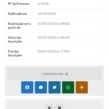
Nº do Processo
4/2018
Arquivos para Download
Publicado em
26/04/2018
Notícias
Realização em a
02/05/2018 às 08h30
Turismo
partir de
Contas Públicas
Início das
02/05/2018 às 08h30
Inscrições
Legislação
Fim das
04/05/2018 às 17h00
Editais
Inscrições
Links
Telefones Úteis
COMPARTILHAR
Agenda
SIC
Diário Oficial