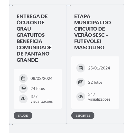
Arquivos para Download
ENTREGA DE
ETAPA
Notícias
ÓCULOS DE
MUNICIPAL DO
GRAU
CIRCUITO DE
Turismo
GRATUITOS
VERÃO SESC –
BENEFICIA
FUTEVÔLEI
Contas Públicas
COMUNIDADE
MASCULINO
DE PANTANO
Legislação
GRANDE
Editais
25/01/2024
Links
08/02/2024
22 fotos
Telefones Úteis
24 fotos
347
377
visualizações
Agenda
visualizações
SIC
SAÚDE
ESPORTES
Diário Oficial