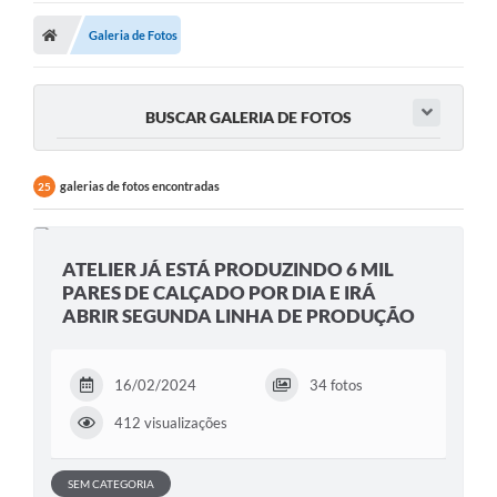
Galeria de Fotos
Prefeitura
Publicações / Transparência
BUSCAR GALERIA DE FOTOS
Secretarias
Ouvidoria
galerias de fotos encontradas
25
Expocal, Festa do Cavalo e o Relincho da Canção Nativa
Contato
ATELIER JÁ ESTÁ PRODUZINDO 6 MIL
PARES DE CALÇADO POR DIA E IRÁ
Gestões Anteriores
ABRIR SEGUNDA LINHA DE PRODUÇÃO
Licenças Ambientais
16/02/2024
34 fotos
Galeria de Fotos
412 visualizações
Contratos
Audiências Públicas
SEM CATEGORIA