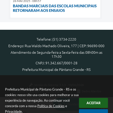
26 MAI 2025 - 08h57
BANDAS MARCIAIS DAS ESCOLAS MUNICIPAIS
RETORNARAM AOS ENSAIOS
Telefone: (51) 3734-2220
Endereço: Rua Waldo Machado Oliveira, 177 | CEP: 96690-000
Atendimento de Segunda-feira a Sexta-feira das 08h00m as
17h30
CNPJ: 91.342.667/0001-28
Prefeitura Municipal de Pântano Grande - RS
Versão do Sistema:
3.5.3 - 19/06/2026
Prefeitura Municipal de Pântano Grande - RS e os
Portal atualizado em:
06/08/2026 12:51
Dados Abertos
cookies: nosso site usa cookies para melhorar a sua
experiência de navegação. Ao continuar você
ACEITAR
Ouvidoria Municipal
concorda com a nossa
Política de Cookies
e
Copyright Instar - 2006-2026. Todos os direitos reservados -
Privacidade
.
Instar Tecnologia