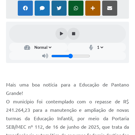
Arquivos para Download
Notícias
Turismo
Contas Públicas
Legislação
Editais
Links
Mais uma boa notícia para a Educação de Pantano
Telefones Úteis
Grande!
Agenda
O município foi contemplado com o repasse de R$
241.264,23 para a manutenção e ampliação de novas
SIC
turmas da Educação Infantil, por meio da Portaria
Diário Oficial
SEB/MEC nº 112, de 16 de junho de 2025, que trata da