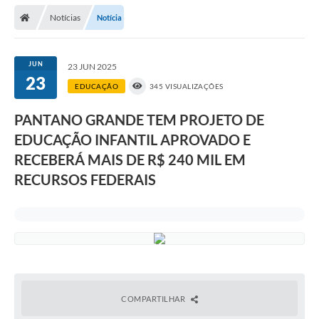
Notícias
Notícia
Prefeitura
Publicações / Transparência
JUN
23 JUN 2025
23
Secretarias
EDUCAÇÃO
345 VISUALIZAÇÕES
Ouvidoria
PANTANO GRANDE TEM PROJETO DE
EDUCAÇÃO INFANTIL APROVADO E
Expocal, Festa do Cavalo e o Relincho da Canção Nativa
RECEBERÁ MAIS DE R$ 240 MIL EM
Contato
RECURSOS FEDERAIS
Gestões Anteriores
Licenças Ambientais
Galeria de Fotos
Contratos
COMPARTILHAR
Audiências Públicas