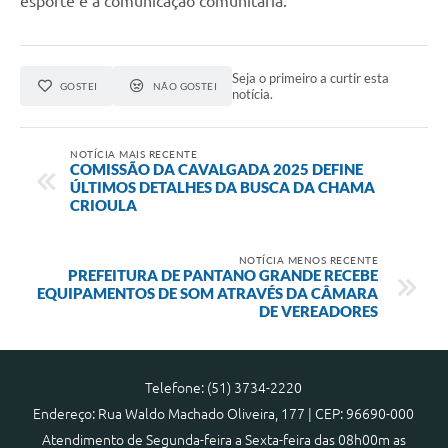
esporte e a comunicação comunitária.
Seja o primeiro a curtir esta
GOSTEI
NÃO GOSTEI
notícia.
NOTÍCIA MAIS RECENTE
COMISSÃO DA CAVALGADA 2025 DEFINE
ÚLTIMOS DETALHES DA BUSCA DA CHAMA
CRIOULA
NOTÍCIA MENOS RECENTE
PREFEITURA DE PANTANO GRANDE RECEBE
EQUIPAMENTOS DE SOM ATRAVÉS DA CÂMARA
DE VEREADORES
Telefone: (51) 3734-2220
Endereço: Rua Waldo Machado Oliveira, 177 | CEP: 96690-000
Atendimento de Segunda-feira a Sexta-feira das 08h00m as