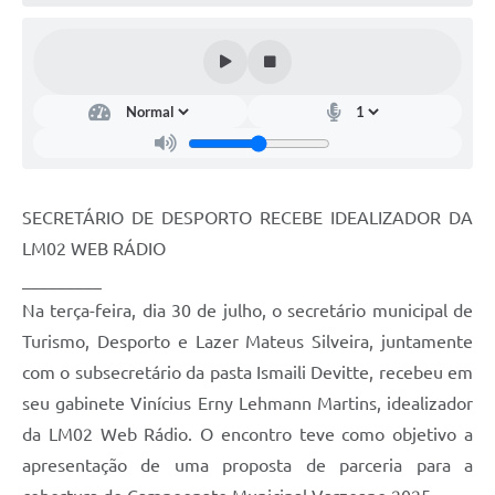
Arquivos para Download
Notícias
Turismo
Contas Públicas
Legislação
SECRETÁRIO DE DESPORTO RECEBE IDEALIZADOR DA
Editais
LM02 WEB RÁDIO
_________
Links
Na terça-feira, dia 30 de julho, o secretário municipal de
Telefones Úteis
Turismo, Desporto e Lazer Mateus Silveira, juntamente
Agenda
com o subsecretário da pasta Ismaili Devitte, recebeu em
seu gabinete Vinícius Erny Lehmann Martins, idealizador
SIC
da LM02 Web Rádio. O encontro teve como objetivo a
Diário Oficial
apresentação de uma proposta de parceria para a