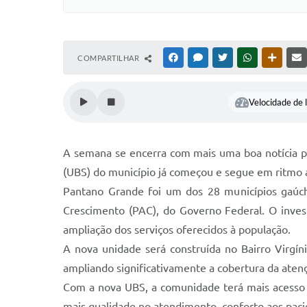
COMPARTILHAR
FACEBOOK
MESSENGER
TWITTER
WHATSAPP
OUTRAS
Velocidade de l
A semana se encerra com mais uma boa notícia p
(UBS) do município já começou e segue em ritmo 
Pantano Grande foi um dos 28 municípios gaúc
Crescimento (PAC), do Governo Federal. O inves
ampliação dos serviços oferecidos à população.
A nova unidade será construída no Bairro Virgí
ampliando significativamente a cobertura da atenç
Com a nova UBS, a comunidade terá mais acesso a
mais qualidade no atendimento, conforto aos paci