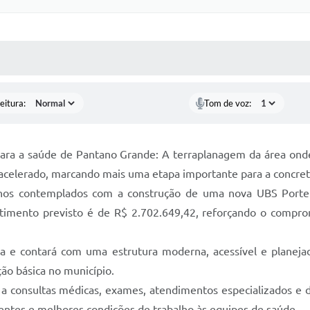
 MÍDIAS
RECEBA NOTÍCIAS
eitura:
Tom de voz:
ara a saúde de Pantano Grande: A terraplanagem da área onde
acelerado, marcando mais uma etapa importante para a concreti
hos contemplados com a construção de uma nova UBS Porte 
timento previsto é de R$ 2.702.649,42, reforçando o compro
nia e contará com uma estrutura moderna, acessível e planej
ão básica no município.
 consultas médicas, exames, atendimentos especializados e d
entes e melhores condições de trabalho às equipes de saúde.