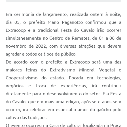
Arquivos para Download
Em cerimônia de lançamento, realizada ontem à noite,
Notícias
dia 05, o prefeito Mano Paganotto confirmou que a
Turismo
Extracoop e a tradicional Festa do Cavalo irão ocorrer
simultaneamente no Centro de Remates, de 01 a 06 de
Contas Públicas
novembro de 2022, com diversas atrações que devem
Legislação
agradar a todos os tipos de público.
De acordo com o prefeito a Extracoop será uma das
Editais
maiores feiras do Extrativismo Mineral, Vegetal e
Links
Cooperativismo do estado. Focada em tecnologias,
Telefones Úteis
negócios e troca de experiências, irá contribuir
diretamente para o desenvolvimento do setor. E a Festa
Agenda
do Cavalo, que em mais uma edição, após sete anos sem
SIC
ocorrer, irá celebrar em especial o amor do gaúcho pelo
cultivo das tradições.
Diário Oficial
O evento ocorreu na Casa de cultura, localizada na Praça