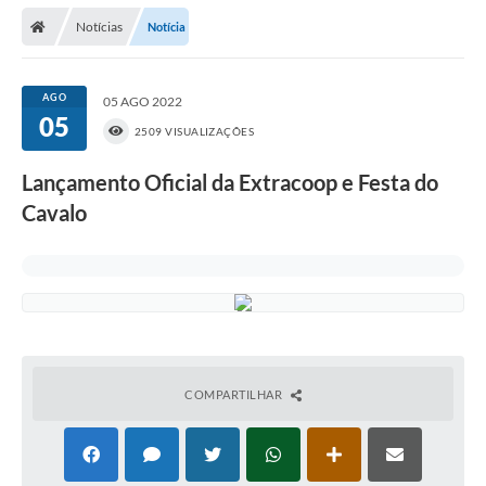
Notícias
Notícia
Prefeitura
Publicações / Transparência
AGO
05 AGO 2022
05
Secretarias
2509 VISUALIZAÇÕES
Ouvidoria
Lançamento Oficial da Extracoop e Festa do
Cavalo
Expocal, Festa do Cavalo e o Relincho da Canção Nativa
Contato
Gestões Anteriores
Licenças Ambientais
Galeria de Fotos
COMPARTILHAR
Contratos
Audiências Públicas