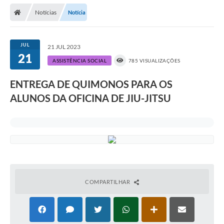
Notícias
Notícia
Prefeitura
Publicações / Transparência
JUL
21 JUL 2023
21
Secretarias
ASSISTÊNCIA SOCIAL
785 VISUALIZAÇÕES
Ouvidoria
ENTREGA DE QUIMONOS PARA OS
ALUNOS DA OFICINA DE JIU-JITSU
Expocal, Festa do Cavalo e o Relincho da Canção Nativa
Contato
Gestões Anteriores
Licenças Ambientais
Galeria de Fotos
COMPARTILHAR
Contratos
Audiências Públicas