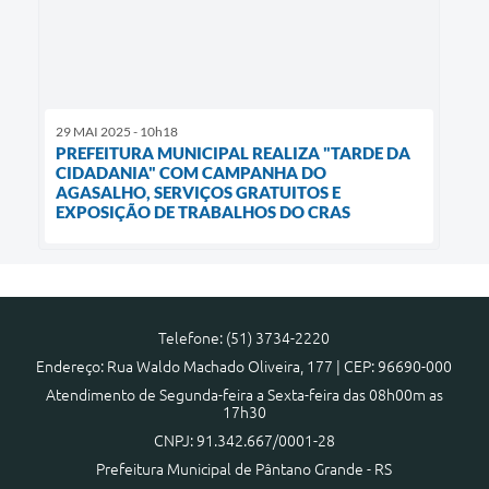
29 MAI 2025 - 10h18
PREFEITURA MUNICIPAL REALIZA "TARDE DA
CIDADANIA" COM CAMPANHA DO
AGASALHO, SERVIÇOS GRATUITOS E
EXPOSIÇÃO DE TRABALHOS DO CRAS
Telefone: (51) 3734-2220
Endereço: Rua Waldo Machado Oliveira, 177 | CEP: 96690-000
Atendimento de Segunda-feira a Sexta-feira das 08h00m as
17h30
CNPJ: 91.342.667/0001-28
Prefeitura Municipal de Pântano Grande - RS