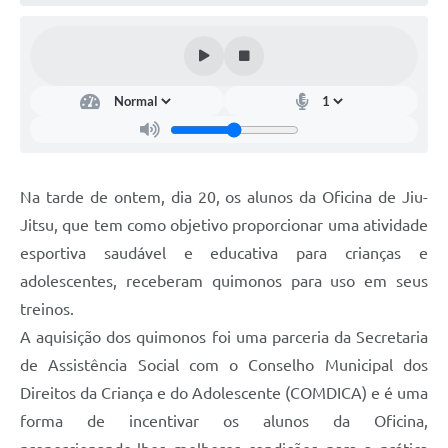
Arquivos para Download
Notícias
Turismo
Contas Públicas
Legislação
Na tarde de ontem, dia 20, os alunos da Oficina de Jiu-
Editais
Jitsu, que tem como objetivo proporcionar uma atividade
esportiva saudável e educativa para crianças e
Links
adolescentes, receberam quimonos para uso em seus
Telefones Úteis
treinos.
Agenda
A aquisição dos quimonos foi uma parceria da Secretaria
de Assistência Social com o Conselho Municipal dos
SIC
Direitos da Criança e do Adolescente (COMDICA) e é uma
Diário Oficial
forma de incentivar os alunos da Oficina,