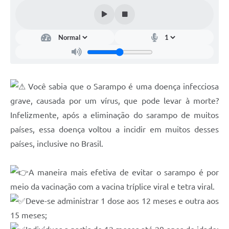
Arquivos para Download
Notícias
Turismo
Contas Públicas
Você sabia que o Sarampo é uma doença infecciosa
Legislação
grave, causada por um vírus, que pode levar à morte?
Editais
Infelizmente, após a eliminação do sarampo de muitos
países, essa doença voltou a incidir em muitos desses
Links
países, inclusive no Brasil.
Telefones Úteis
Agenda
A maneira mais efetiva de evitar o sarampo é por
meio da vacinação com a vacina tríplice viral e tetra viral.
SIC
Deve-se administrar 1 dose aos 12 meses e outra aos
Diário Oficial
15 meses;