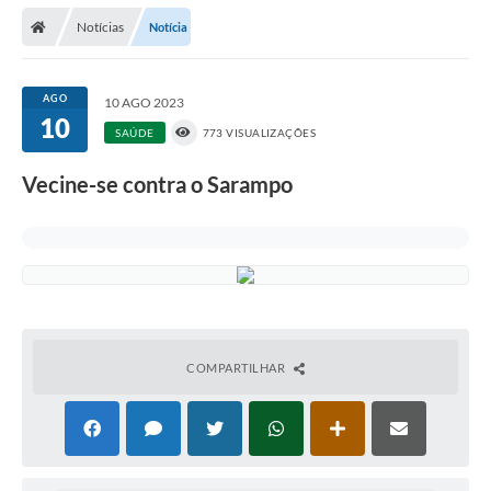
Notícias
Notícia
Prefeitura
Publicações / Transparência
AGO
10 AGO 2023
10
Secretarias
SAÚDE
773 VISUALIZAÇÕES
Ouvidoria
Vecine-se contra o Sarampo
Expocal, Festa do Cavalo e o Relincho da Canção Nativa
Contato
Gestões Anteriores
Licenças Ambientais
COMPARTILHAR
Galeria de Fotos
Contratos
Audiências Públicas