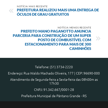
NOTÍCIA MAIS RECENTE
PREFEITURA REALIZOU MAIS UMA ENTREGA DE
ÓCULOS DE GRAU GRATUITOS
NOTÍCIA MENOS RECENTE
PREFEITO MANO PAGANOTTO ANUNCIA
PARCERIA PARA CONSTRUÇÃO DE UM SUPER
POSTO DE COMBUSTÍVEL COM
ESTACIONAMENTO PARA MAIS DE 300
CAMINHÕES
Telefone: (51) 3734-2220
Endereço: Rua Waldo Machado Oliveira, 177 | CEP: 96690-000
Atendimento de Segunda-feira a Sexta-feira das 08h00m as
17h30
CNPJ: 91.342.667/0001-28
Prefeitura Municipal de Pântano Grande - RS