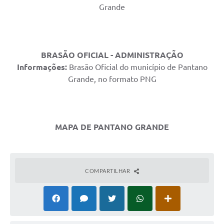
Grande
Arquivos para Download
Notícias
Turismo
BRASÃO OFICIAL - ADMINISTRAÇÃO
Informações:
Brasão Oficial do município de Pantano
Contas Públicas
Grande, no formato PNG
Legislação
Editais
MAPA DE PANTANO GRANDE
Links
Telefones Úteis
Agenda
COMPARTILHAR
SIC
Diário Oficial