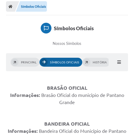
Símbolos Oficiais
Prefeitura
Publicações / Transparência
Símbolos Oficiais
Secretarias
Nossos Símbolos
Ouvidoria
Expocal, Festa do Cavalo e o Relincho da Canção Nativa
PRINCIPAL
SÍMBOLOS OFICIAIS
HISTÓRIA
Contato
Gestões Anteriores
BRASÃO OFICIAL
Licenças Ambientais
Informações:
Brasão Oficial do município de Pantano
Grande
Galeria de Fotos
Contratos
BANDEIRA OFICIAL
Audiências Públicas
Informações:
Bandeira Oficial do Município de Pantano