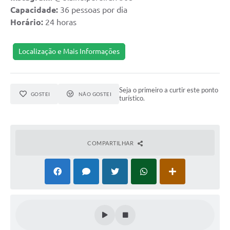
Capacidade:
36 pessoas por dia
Arquivos para Download
Horário:
24 horas
Notícias
Localização e Mais Informações
Turismo
Contas Públicas
Seja o primeiro a curtir este ponto
Legislação
GOSTEI
NÃO GOSTEI
turístico.
Editais
Links
COMPARTILHAR
Telefones Úteis
Agenda
SIC
Diário Oficial