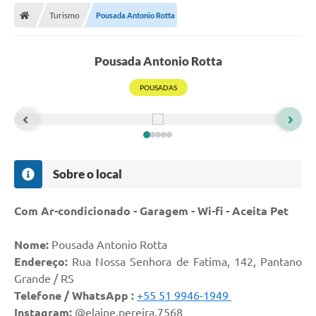
Turismo
Pousada Antonio Rotta
Prefeitura
Publicações / Transparência
Pousada Antonio Rotta
Secretarias
POUSADAS
Ouvidoria
Expocal, Festa do Cavalo e o Relincho da Canção Nativa
Contato
Sobre o local
Gestões Anteriores
Com Ar-condicionado - Garagem - Wi-fi - Aceita Pet
Licenças Ambientais
Nome:
Pousada Antonio Rotta
Galeria de Fotos
Endereço:
Rua Nossa Senhora de Fatima, 142, Pantano
Contratos
Grande / RS
Telefone / WhatsApp :
+55 51 9946-1949
Audiências Públicas
Instagram:
@elaine.pereira.7568