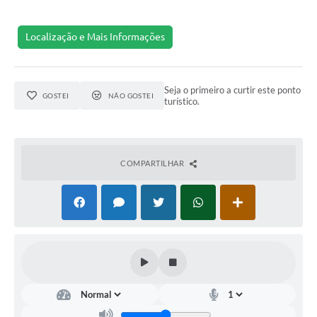
Arquivos para Download
Localização e Mais Informações
Notícias
Turismo
Seja o primeiro a curtir este ponto
GOSTEI
NÃO GOSTEI
Contas Públicas
turístico.
Legislação
Editais
COMPARTILHAR
Links
Telefones Úteis
Agenda
SIC
Diário Oficial