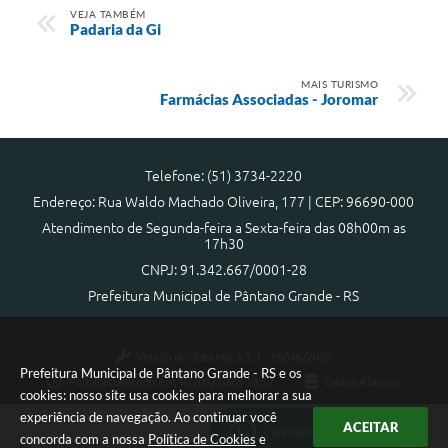
VEJA TAMBÉM
Padaria da Gi
MAIS TURISMO
Farmácias Associadas - Joromar
Telefone: (51) 3734-2220
Endereço: Rua Waldo Machado Oliveira, 177 | CEP: 96690-000
Atendimento de Segunda-feira a Sexta-feira das 08h00m as
17h30
CNPJ: 91.342.667/0001-28
Prefeitura Municipal de Pântano Grande - RS
Versão do Sistema:
3.5.3 - 19/06/2026
Prefeitura Municipal de Pântano Grande - RS e os
Portal atualizado em:
07/08/2026 18:57
Dados Abertos
cookies: nosso site usa cookies para melhorar a sua
experiência de navegação. Ao continuar você
ACEITAR
Ouvidoria Municipal
concorda com a nossa
Política de Cookies
e
Copyright Instar - 2006-2026. Todos os direitos reservados -