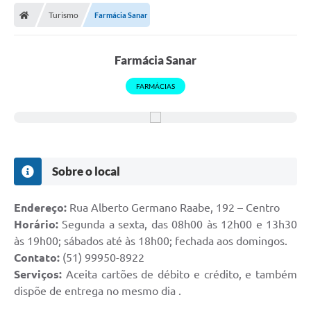
Turismo
Farmácia Sanar
Prefeitura
Publicações / Transparência
Farmácia Sanar
Secretarias
FARMÁCIAS
Ouvidoria
Expocal, Festa do Cavalo e o Relincho da Canção Nativa
Contato
Sobre o local
Gestões Anteriores
Endereço:
Rua Alberto Germano Raabe, 192 – Centro
Licenças Ambientais
Horário:
Segunda a sexta, das 08h00 às 12h00 e 13h30
às 19h00; sábados até às 18h00; fechada aos domingos.
Galeria de Fotos
Contato:
(51) 99950-8922
Contratos
Serviços:
Aceita cartões de débito e crédito, e também
dispõe de entrega no mesmo dia .
Audiências Públicas