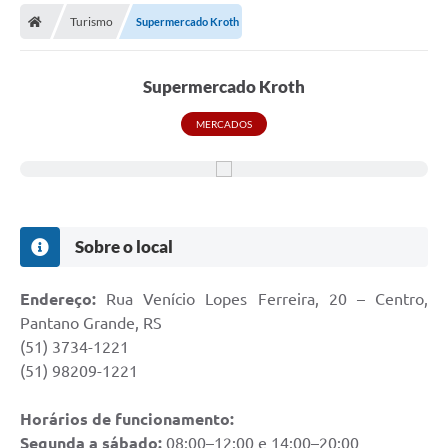
Turismo
Supermercado Kroth
Prefeitura
Publicações / Transparência
Supermercado Kroth
Secretarias
MERCADOS
Ouvidoria
Expocal, Festa do Cavalo e o Relincho da Canção Nativa
Contato
Sobre o local
Gestões Anteriores
Endereço:
Rua Venício Lopes Ferreira, 20 – Centro,
Licenças Ambientais
Pantano Grande, RS
(51) 3734-1221
Galeria de Fotos
(51) 98209-1221
Contratos
Horários de funcionamento:
Audiências Públicas
Segunda a sábado:
08:00–12:00 e 14:00–20:00