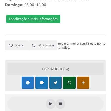
Domingo:
08:00–12:00
Arquivos para Download
Notícias
Localização e Mais Informações
Turismo
Contas Públicas
Seja o primeiro a curtir este ponto
Legislação
GOSTEI
NÃO GOSTEI
turístico.
Editais
Links
COMPARTILHAR
Telefones Úteis
Agenda
SIC
Diário Oficial