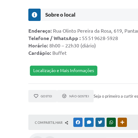
Sobre o local
Endereço:
Rua Olinto Pereira da Rosa, 619, Pant
Telefone / WhatsApp :
55 51 9628-5928
Horário:
8h00 – 22h30 (diário)
Cardápio:
Buffet
Localização e Mais Informações
Seja o primeiro a curtir e
GOSTEI
NÃO GOSTEI
COMPARTILHAR
FACEBOOK
MESSENGER
TWITTER
WHATSAPP
OUTRAS